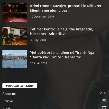
Krimi trondit Kavajen, pronari i lokalit vret
klientin me plumb pas...
10 December, 2019
Tatimet kontrolle ne gjithe bregdetin,
bllokohet “Adriatik 2”
30 July, 2018
Yjet botërorë mblidhen në Tiranë. Nga
“Danza Kuduro” te “Despacito”
25 April, 2018
POPULAR CATEGORY
2611
Aktualitet
702
Politike
477
Sport