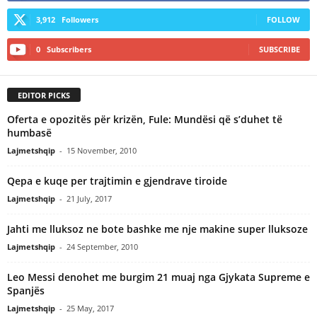
3,912
Followers
FOLLOW
0
Subscribers
SUBSCRIBE
EDITOR PICKS
Oferta e opozitës për krizën, Fule: Mundësi që s’duhet të
humbasë
Lajmetshqip
-
15 November, 2010
Qepa e kuqe per trajtimin e gjendrave tiroide
Lajmetshqip
-
21 July, 2017
Jahti me lluksoz ne bote bashke me nje makine super lluksoze
Lajmetshqip
-
24 September, 2010
Leo Messi denohet me burgim 21 muaj nga Gjykata Supreme e
Spanjës
Lajmetshqip
-
25 May, 2017