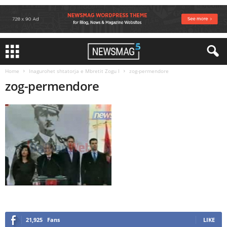
Home
Inagurohet shtatorja e Mbretit Zogu I
zog-permendore
zog-permendore
21,925
Fans
LIKE