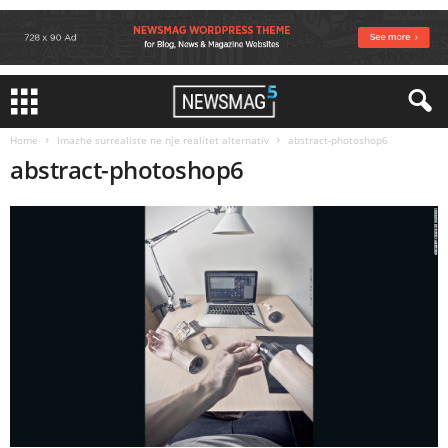
Home
Imazhe surrealiste ne nje realitet alternativ
abstract-photoshop6
abstract-photoshop6