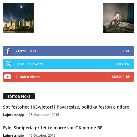
21,925
Fans
LIKE
3,912
Followers
FOLLOW
0
Subscribers
SUBSCRIBE
EDITOR PICKS
Sot festohet 103-vjetori i Pavaresise, politika feston e ndare
Lajmetshqip
-
28 November, 2015
Fyle, Shqiperia pritet te marre sot OK per ne BE
Lajmetshqip
-
16 October, 2013