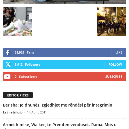
21,925
Fans
LIKE
3,912
Followers
FOLLOW
0
Subscribers
SUBSCRIBE
EDITOR PICKS
Berisha: Jo dhunës, zgjedhjet me rëndësi për integrimin
Lajmetshqip
-
14 April, 2011
Armet kimike, Walker, te Premten vendoset. Rama: Mos u