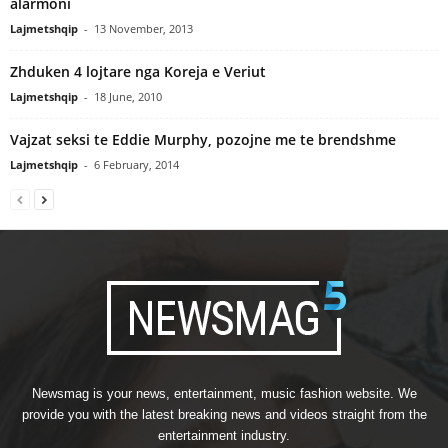
alarmoni
Lajmetshqip
-
13 November, 2013
Zhduken 4 lojtare nga Koreja e Veriut
Lajmetshqip
-
18 June, 2010
Vajzat seksi te Eddie Murphy, pozojne me te brendshme
Lajmetshqip
-
6 February, 2014
Newsmag is your news, entertainment, music fashion website. We
provide you with the latest breaking news and videos straight from the
entertainment industry.