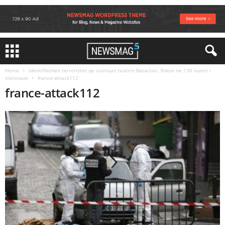
Home
Identifikohen terroristet qe sulmuan teatrin Bataclan. Shkon ne 130 numri i
viktimave
france-attack112
france-attack112