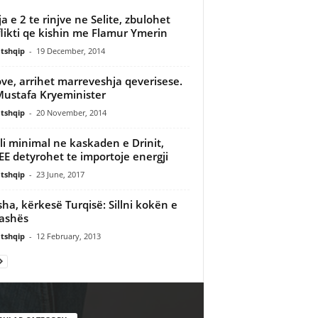
ja e 2 te rinjve ne Selite, zbulohet
likti qe kishin me Flamur Ymerin
tshqip
-
19 December, 2014
ve, arrihet marreveshja qeverisese.
Mustafa Kryeminister
tshqip
-
20 November, 2014
li minimal ne kaskaden e Drinit,
E detyrohet te importoje energji
tshqip
-
23 June, 2017
sha, kërkesë Turqisë: Sillni kokën e
Pashës
tshqip
-
12 February, 2013