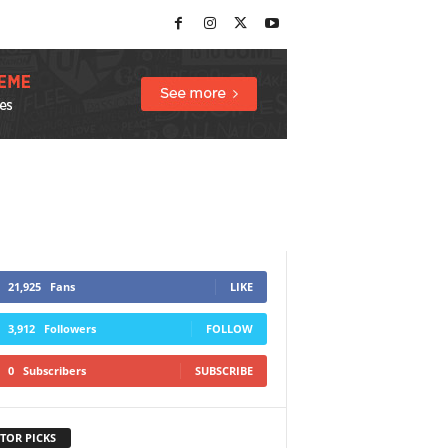
21,925
Fans
LIKE
3,912
Followers
FOLLOW
0
Subscribers
SUBSCRIBE
TOR PICKS