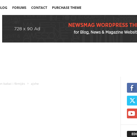
BLOG
FORUMS
CONTACT
PURCHASE THEME
on babai i fëmijës
ajshe
EDI