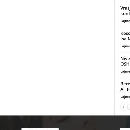
Vras
konf
Lajme
Koso
Isa 
Lajme
Nive
OSHE
Lajme
Beri
Ali 
Lajme