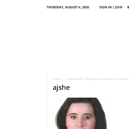
THURSDAY, AUGUST 6, 2026
SIGN IN / JOIN
Home
I preu kokën, 80-vjeçari pranon krimin, rezult
ajshe