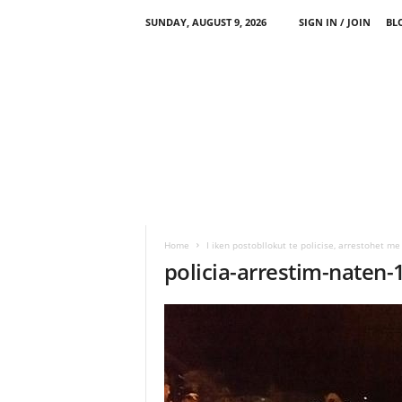
SUNDAY, AUGUST 9, 2026
SIGN IN / JOIN
BL
Home
I iken postobllokut te policise, arrestohet me
policia-arrestim-naten-