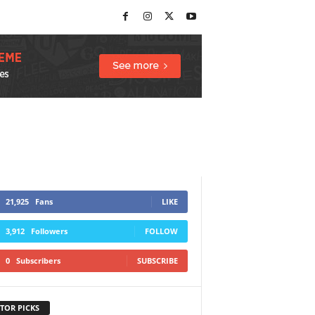
21,925
Fans
LIKE
3,912
Followers
FOLLOW
0
Subscribers
SUBSCRIBE
TOR PICKS