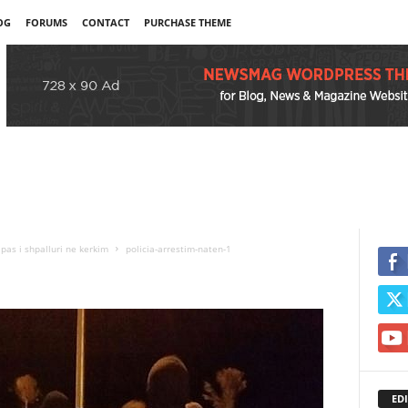
OG
FORUMS
CONTACT
PURCHASE THEME
 pas i shpalluri ne kerkim
policia-arrestim-naten-1
1
EDI