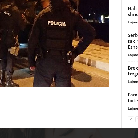
Hall
shnd
Lajme
Serb
taki
Esht
Lajme
Brex
treg
Lajme
Fami
botë
Lajme