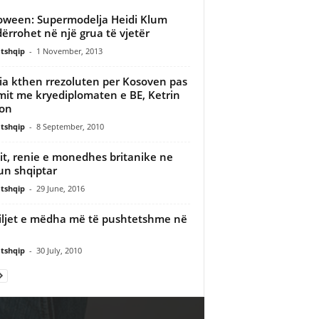
oween: Supermodelja Heidi Klum
ërrohet në një grua të vjetër
tshqip
-
1 November, 2013
ia kthen rrezoluten per Kosoven pas
mit me kryediplomaten e BE, Ketrin
on
tshqip
-
8 September, 2010
it, renie e monedhes britanike ne
un shqiptar
tshqip
-
29 June, 2016
ljet e mëdha më të pushtetshme në
tshqip
-
30 July, 2010