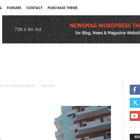
G
FORUMS
CONTACT
PURCHASE THEME
rtimi pa lejen perkatese
ndertime
EDI