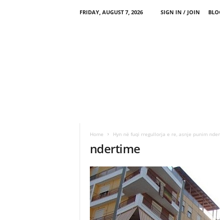
FRIDAY, AUGUST 7, 2026
SIGN IN / JOIN
BLO
Home
Hyn në fuqi rregullorja e re, asnje punim nde
ndertime