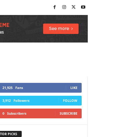
21,925
Fans
LIKE
3,912
Followers
FOLLOW
0
Subscribers
SUBSCRIBE
TOR PICKS