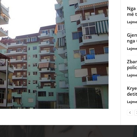
Nga 
më t
Lajme
Gjer
nga 
Lajme
Zbar
poli
Lajme
Krye
deti
Lajme