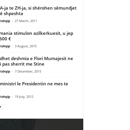
A-ja te ZH-ja, si shërohen sëmundjet
ë shpeshta
tshqip
-
27 March, 2011
mania stimulon azilkerkuesit, u jep
600 €
tshqip
-
3 August, 2015
dhet deshmia e Flori Mumajesit ne
ci pas sherrit me Stine
tshqip
-
7 December, 2015
ministri le Presidentin ne mes te
t
tshqip
-
19 July, 2012