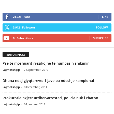
21,925
Fans
LIKE
3,912
Followers
FOLLOW
0
Subscribers
SUBSCRIBE
EDITOR PICKS
Pse të moshuarit rrezikojnë të humbasin shikimin
Lajmetshqip
-
7 September, 2010
Dhuna ndaj gjyqtareve: 1 jave pa ndeshje kampionati
Lajmetshqip
-
8 December, 2011
Prokuroria nxjerr urdher-arrested, policia nuk i zbaton
Lajmetshqip
-
24 January, 2011