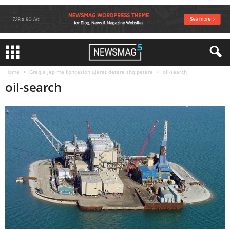
Home
Greqia jep me koncesion ujerat detare shqipetare
oil-search
oil-search