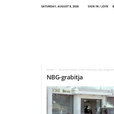
SATURDAY, AUGUST 8, 2026
SIGN IN / JOIN
Home
Grabitet banka, vritet arketarja, roja plagose
NBG-grabitja