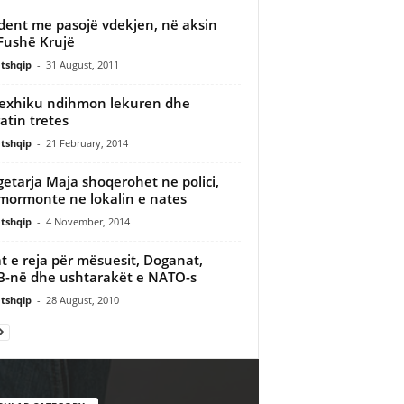
dent me pasojë vdekjen, në aksin
Fushë Krujë
tshqip
-
31 August, 2011
exhiku ndihmon lekuren dhe
atin tretes
tshqip
-
21 February, 2014
etarja Maja shoqerohet ne polici,
mormonte ne lokalin e nates
tshqip
-
4 November, 2014
t e reja për mësuesit, Doganat,
-në dhe ushtarakët e NATO-s
tshqip
-
28 August, 2010