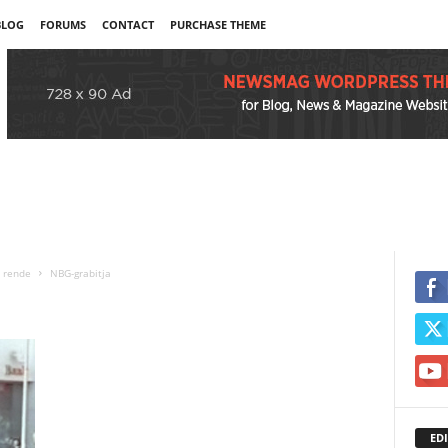
BLOG
FORUMS
CONTACT
PURCHASE THEME
t rende
NBG-grabitja
EDI