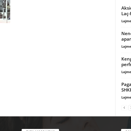
Aksi
Laç-
Lajme
Nen
apar
Lajme
Keng
perf
Lajme
Paga
SHKB
Lajme