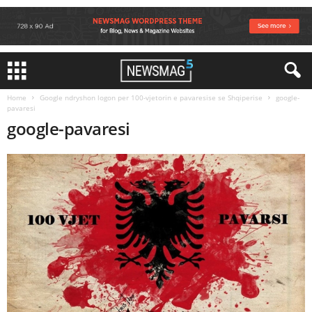
Home
Google ndryshon logon per 100-vjetorin e pavaresise se Shqiperise
google-
pavaresi
google-pavaresi