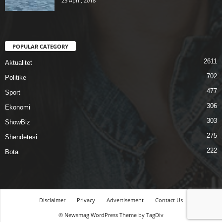
25 April, 2018
POPULAR CATEGORY
2611
Aktualitet
702
Politike
477
Sport
306
Ekonomi
303
ShowBiz
275
Shendetesi
222
Bota
Disclaimer
Privacy
Advertisement
Contact Us
© Newsmag WordPress Theme by TagDiv