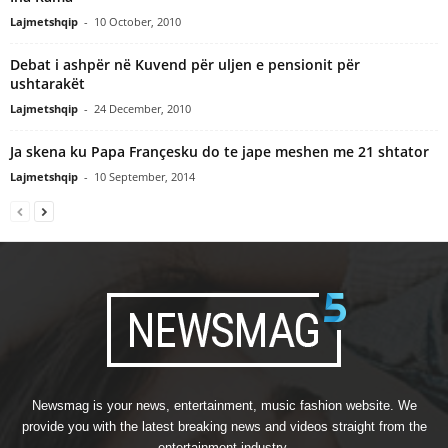
Lajmetshqip
-
10 October, 2010
Debat i ashpër në Kuvend për uljen e pensionit për
ushtarakët
Lajmetshqip
-
24 December, 2010
Ja skena ku Papa Françesku do te jape meshen me 21 shtator
Lajmetshqip
-
10 September, 2014
Newsmag is your news, entertainment, music fashion website. We
provide you with the latest breaking news and videos straight from the
entertainment industry.