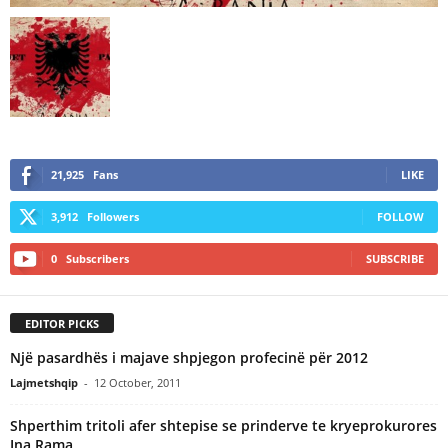
21,925
Fans
LIKE
3,912
Followers
FOLLOW
0
Subscribers
SUBSCRIBE
EDITOR PICKS
Një pasardhës i majave shpjegon profecinë për 2012
Lajmetshqip
-
12 October, 2011
Shperthim tritoli afer shtepise se prinderve te kryeprokurores
Ina Rama