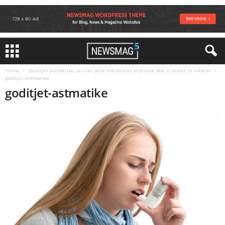
Home
Goditjet astmatike, ja cilet jane shkaktaret kryesore dhe si duhet te ruhemi
goditjet-astmatike
goditjet-astmatike