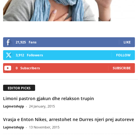
21,925
Fans
LIKE
3,912
Followers
FOLLOW
0
Subscribers
SUBSCRIBE
EDITOR PICKS
Limoni pastron gjakun dhe relakson trupin
Lajmetshqip
-
24 January, 2015
Vrasja e Enton Nikes, arrestohet ne Durres njeri prej autoreve
Lajmetshqip
-
13 November, 2015