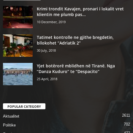
Krimi trondit Kavajen, pronari i lokalit vret
klientin me plumb pas...
10 December, 2019
Tatimet kontrolle ne gjithe bregdetin,
bllokohet “Adriatik 2”
30 July, 2018
Yjet botërorë mblidhen në Tiranë. Nga
“Danza Kuduro” te “Despacito”
25 April, 2018
POPULAR CATEGORY
2611
Aktualitet
702
Politike