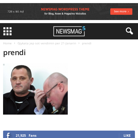
Home
Gjykata jep sot vendimin per 21-Janarin
prendi
prendi
21,925
Fans
LIKE