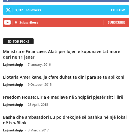
3,912
Followers
FOLLOW
0
Subscribers
SUBSCRIBE
EDITOR PICKS
Ministria e Financave: Afati per lojen e kuponave tatimore
deri ne 11 janar
Lajmetshqip
-
7 January, 2016
Llotaria Amerikane, ja cfare duhet te dini para se te aplikoni
Lajmetshqip
-
9 October, 2015
Freedom House: Liria e mediave në Shqipëri pjesërisht i lirë
Lajmetshqip
-
25 April, 2018
Basha dhe ambasadori Lu po drekojnë së bashku në një lokal
në ish-Bllok.
Lajmetshqip
-
8 March, 2017