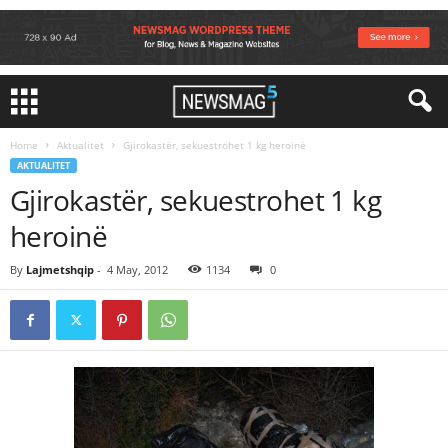
Home
Aktualitet
Gjirokastër, sekuestrohet 1 kg heroinë
AKTUALITET
Gjirokastër, sekuestrohet 1 kg
heroinë
By
Lajmetshqip
-
4 May, 2012
1134
0