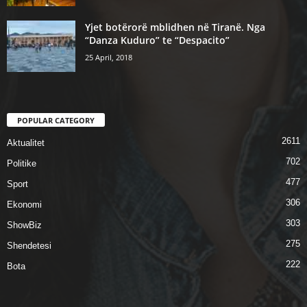
Yjet botërorë mblidhen në Tiranë. Nga
“Danza Kuduro” te “Despacito”
25 April, 2018
POPULAR CATEGORY
2611
Aktualitet
702
Politike
477
Sport
306
Ekonomi
303
ShowBiz
275
Shendetesi
222
Bota