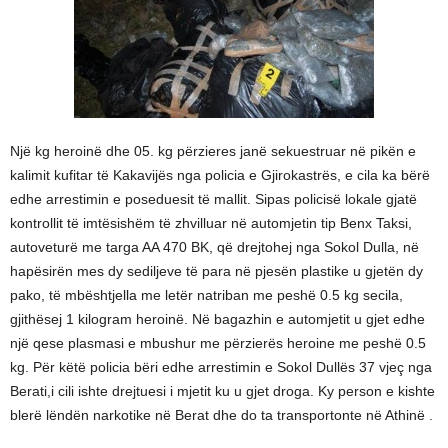
Një kg heroinë dhe 05. kg përzieres janë sekuestruar në pikën e
kalimit kufitar të Kakavijës nga policia e Gjirokastrës, e cila ka bërë
edhe arrestimin e poseduesit të mallit. Sipas policisë lokale gjatë
kontrollit të imtësishëm të zhvilluar në automjetin tip Benx Taksi,
autoveturë me targa AA 470 BK, që drejtohej nga Sokol Dulla, në
hapësirën mes dy sediljeve të para në pjesën plastike u gjetën dy
pako, të mbështjella me letër natriban me peshë 0.5 kg secila,
gjithësej 1 kilogram heroinë. Në bagazhin e automjetit u gjet edhe
një qese plasmasi e mbushur me përzierës heroine me peshë 0.5
kg. Për këtë policia bëri edhe arrestimin e Sokol Dullës 37 vjeç nga
Berati,i cili ishte drejtuesi i mjetit ku u gjet droga. Ky person e kishte
blerë lëndën narkotike në Berat dhe do ta transportonte në Athinë .