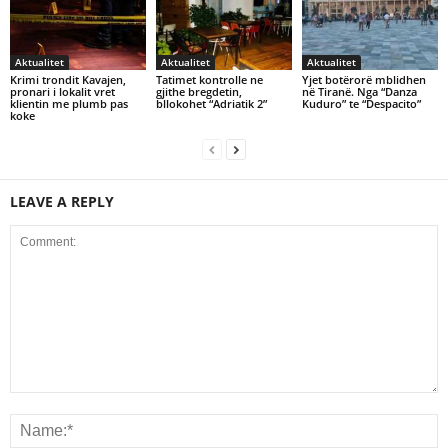
Aktualitet
Aktualitet
Aktualitet
Krimi trondit Kavajen,
Tatimet kontrolle ne
Yjet botërorë mblidhen
pronari i lokalit vret
gjithe bregdetin,
në Tiranë. Nga “Danza
klientin me plumb pas
bllokohet “Adriatik 2”
Kuduro” te “Despacito”
koke
LEAVE A REPLY