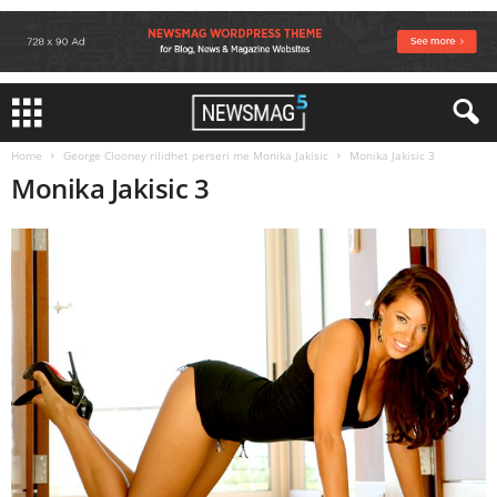
Home
George Clooney rilidhet perseri me Monika Jakisic
Monika Jakisic 3
Monika Jakisic 3