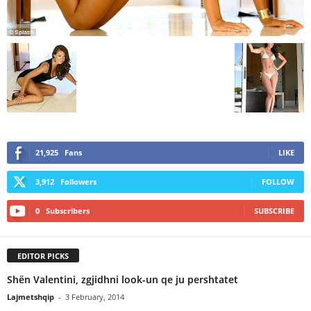
21,925
Fans
LIKE
3,912
Followers
FOLLOW
0
Subscribers
SUBSCRIBE
EDITOR PICKS
Shën Valentini, zgjidhni look-un qe ju pershtatet
Lajmetshqip
-
3 February, 2014