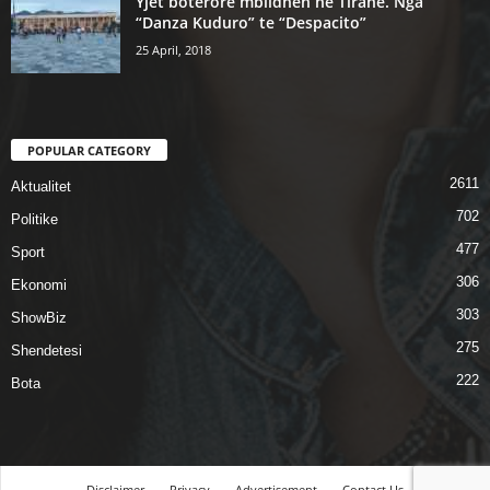
Yjet botërorë mblidhen në Tiranë. Nga
“Danza Kuduro” te “Despacito”
25 April, 2018
POPULAR CATEGORY
2611
Aktualitet
702
Politike
477
Sport
306
Ekonomi
303
ShowBiz
275
Shendetesi
222
Bota
Disclaimer
Privacy
Advertisement
Contact Us