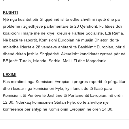
KUSHTI
Një nga kushtet për Shqipërinë ishte edhe zhvillimi i qetë dhe pa
probleme i zgjedhjeve parlamentare të 23 Qershorit, ku fitues doli
koalicioni i majtë me në krye, kreun e Partisë Socialiste, Edi Rama.
Në bazë të raportit, Komisioni Europian në muajin Dhjetor, do të
mbledhë liderët e 28 vendeve anëtarë të Bashkimit Europian, për ti
dhënë dritën jeshile Shqipërisë. Aktualisht kandidatët zyrtarë për në
BE janë: Turqia, Islanda, Serbia, Mali i Zi dhe Maqedonia.
LEXIMI
Pas miratimit nga Komisioni Evropian i progres-raportit të përgatitur
dhe i lexuar nga komisioneri Fyle, ky i fundit do të flasë para
Komisionit të Punëve të Jashtme të Parlamentit Evropian, në orën
12:30. Ndërkaq komisioneri Stefan Fyle, do të zhvillojë një
konferencë për shtyp në Komisionin Evropian në orën 14:30.