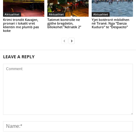
Aktualitet
Aktualitet
Aktualitet
Krimi trondit Kavajen,
Tatimet kontrolle ne
Yjet botërorë mblidhen
pronari i lokalit vret
gjithe bregdetin,
në Tiranë. Nga “Danza
klientin me plumb pas
bllokohet “Adriatik 2”
Kuduro” te “Despacito”
koke
LEAVE A REPLY