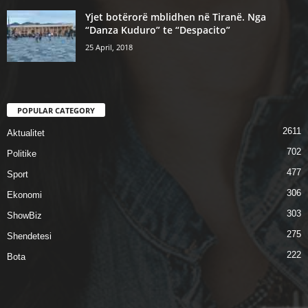
Yjet botërorë mblidhen në Tiranë. Nga
“Danza Kuduro” te “Despacito”
25 April, 2018
POPULAR CATEGORY
2611
Aktualitet
702
Politike
477
Sport
306
Ekonomi
303
ShowBiz
275
Shendetesi
222
Bota