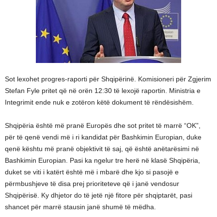
Sot lexohet progres-raporti për Shqipërinë. Komisioneri për Zgjerim
Stefan Fyle pritet që në orën 12:30 të lexojë raportin. Ministria e
Integrimit ende nuk e zotëron këtë dokument të rëndësishëm.
Shqipëria është më pranë Europës dhe sot pritet të marrë “OK”,
për të qenë vendi më i ri kandidat për Bashkimin Europian, duke
qenë kështu më pranë objektivit të saj, që është anëtarësimi në
Bashkimin Europian. Pasi ka ngelur tre herë në klasë Shqipëria,
duket se viti i katërt është më i mbarë dhe kjo si pasojë e
përmbushjeve të disa prej prioriteteve që i janë vendosur
Shqipërisë. Ky dhjetor do të jetë një fitore për shqiptarët, pasi
shancet për marrë stausin janë shumë të mëdha.