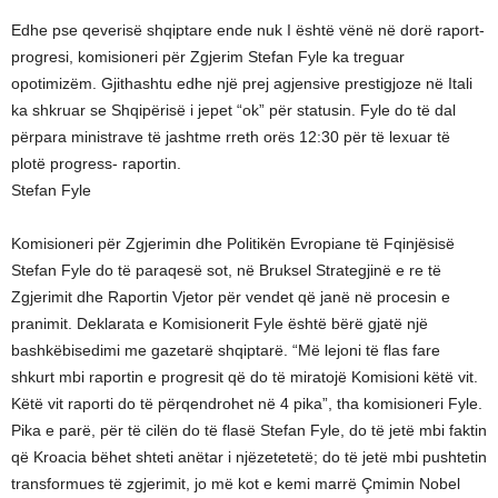
Edhe pse qeverisë shqiptare ende nuk I është vënë në dorë raport-
progresi, komisioneri për Zgjerim Stefan Fyle ka treguar
opotimizëm. Gjithashtu edhe një prej agjensive prestigjoze në Itali
ka shkruar se Shqipërisë i jepet “ok” për statusin. Fyle do të dal
përpara ministrave të jashtme rreth orës 12:30 për të lexuar të
plotë progress- raportin.
Stefan Fyle
Komisioneri për Zgjerimin dhe Politikën Evropiane të Fqinjësisë
Stefan Fyle do të paraqesë sot, në Bruksel Strategjinë e re të
Zgjerimit dhe Raportin Vjetor për vendet që janë në procesin e
pranimit. Deklarata e Komisionerit Fyle është bërë gjatë një
bashkëbisedimi me gazetarë shqiptarë. “Më lejoni të flas fare
shkurt mbi raportin e progresit që do të miratojë Komisioni këtë vit.
Këtë vit raporti do të përqendrohet në 4 pika”, tha komisioneri Fyle.
Pika e parë, për të cilën do të flasë Stefan Fyle, do të jetë mbi faktin
që Kroacia bëhet shteti anëtar i njëzetetetë; do të jetë mbi pushtetin
transformues të zgjerimit, jo më kot e kemi marrë Çmimin Nobel