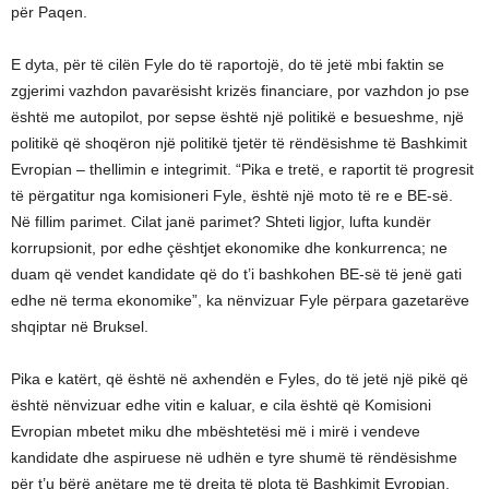
për Paqen.
E dyta, për të cilën Fyle do të raportojë, do të jetë mbi faktin se
zgjerimi vazhdon pavarësisht krizës financiare, por vazhdon jo pse
është me autopilot, por sepse është një politikë e besueshme, një
politikë që shoqëron një politikë tjetër të rëndësishme të Bashkimit
Evropian – thellimin e integrimit. “Pika e tretë, e raportit të progresit
të përgatitur nga komisioneri Fyle, është një moto të re e BE-së.
Në fillim parimet. Cilat janë parimet? Shteti ligjor, lufta kundër
korrupsionit, por edhe çështjet ekonomike dhe konkurrenca; ne
duam që vendet kandidate që do t’i bashkohen BE-së të jenë gati
edhe në terma ekonomike”, ka nënvizuar Fyle përpara gazetarëve
shqiptar në Bruksel.
Pika e katërt, që është në axhendën e Fyles, do të jetë një pikë që
është nënvizuar edhe vitin e kaluar, e cila është që Komisioni
Evropian mbetet miku dhe mbështetësi më i mirë i vendeve
kandidate dhe aspiruese në udhën e tyre shumë të rëndësishme
për t’u bërë anëtare me të drejta të plota të Bashkimit Evropian.