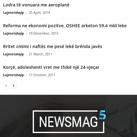
Lodra të vonuara me aeroplanë
Lajmetshqip
-
25 April, 2014
Reforma ne ekonomi pozitve, OSHEE arketon 59.4 mld leke
Lajmetshqip
-
19 December, 2015
Rritet cmimi i naftës me pesë lekë brënda javës
Lajmetshqip
-
21 March, 2011
Korçë, adoleshenti vret me thikë një 24-vjeçar
Lajmetshqip
-
17 October, 2011