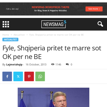
Home
Aktualitet
Fyle, Shqiperia pritet te marre sot OK per ne BE
AKTUALITET
Fyle, Shqiperia pritet te marre sot
OK per ne BE
By
Lajmetshqip
-
16 October, 2013
1146
0