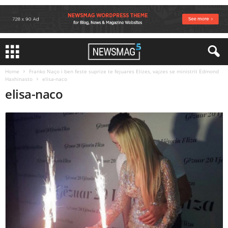
Home
Franko Naço i ben feste suprize te fejuares Elizes, vajzes se ministrit Edmond
Haxhinasto
elisa-naco
elisa-naco