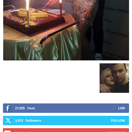
21,925
Fans
LIKE
3,912
Followers
FOLLOW