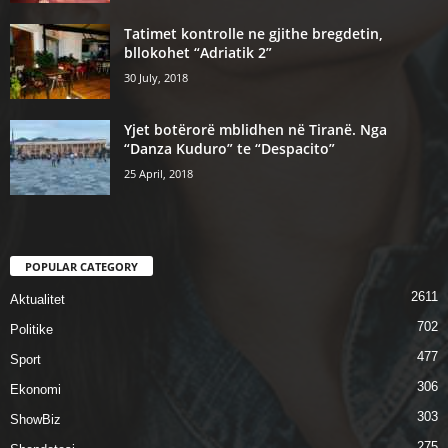
Tatimet kontrolle ne gjithe bregdetin,
bllokohet “Adriatik 2”
30 July, 2018
Yjet botërorë mblidhen në Tiranë. Nga
“Danza Kuduro” te “Despacito”
25 April, 2018
POPULAR CATEGORY
2611
Aktualitet
702
Politike
477
Sport
306
Ekonomi
303
ShowBiz
275