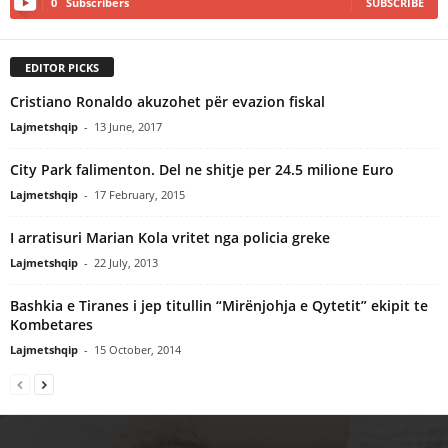
0
Subscribers
SUBSCRIBE
EDITOR PICKS
Cristiano Ronaldo akuzohet për evazion fiskal
Lajmetshqip
-
13 June, 2017
City Park falimenton. Del ne shitje per 24.5 milione Euro
Lajmetshqip
-
17 February, 2015
I arratisuri Marian Kola vritet nga policia greke
Lajmetshqip
-
22 July, 2013
Bashkia e Tiranes i jep titullin “Mirënjohja e Qytetit” ekipit te
Kombetares
Lajmetshqip
-
15 October, 2014