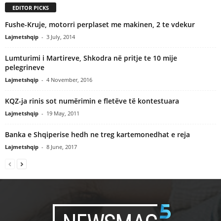
EDITOR PICKS
Fushe-Kruje, motorri perplaset me makinen, 2 te vdekur
Lajmetshqip
-
3 July, 2014
Lumturimi i Martireve, Shkodra në pritje te 10 mije
pelegrineve
Lajmetshqip
-
4 November, 2016
KQZ-ja rinis sot numërimin e fletëve të kontestuara
Lajmetshqip
-
19 May, 2011
Banka e Shqiperise hedh ne treg kartemonedhat e reja
Lajmetshqip
-
8 June, 2017