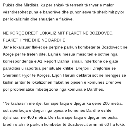
Pukës dhe Mirditës, ku për shkak të terrenit të thyer e malor,
vështirësohet puna e banorëve dhe punonjësve të shërbimit pyjor
për lokalizimin dhe shuarjen e flakëve.
NE KORÇE DREJT LOKALIZIMIT FLAKET NE BOZDOVEC,
FLAKET HYNE DHE NE DARDHE
Janë lokalizuar flakët që përpinë parkun kombëtar të Bozdovecit në
Korçë për të tretën ditë. Lajmi u mësua mesditën e sotme nga
korrespondentja e A1 Report Dafina Ismaili, ndërkohë që gjatë
paradites u raportua për situatë kritike. Drejtori i Drejtorisë së
Shërbimit Pyjor të Korçës, Erjon Haruni deklaroi sot në mëngjes se
kishin arritur të lokalizohen flakët në pjesën e komunës Drenovë,
por problematike mbetej zona nga komuna e Dardhës.
“Në krahasim me dje, kur sipërfaqja e djegur ka qenë 200 metra,
sot sipërfaqja e djegur nga pjesa e komunës Dardhë është
dyfishuar në 400 metra. Deri tani sipërfaqja e djegur me pisha
bredh e ah në parkun kombëtar të Bozdovecit arrin në 60 ha tokë.