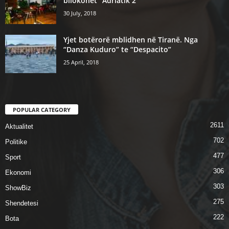
bllokohet “Adriatik 2”
30 July, 2018
Yjet botërorë mblidhen në Tiranë. Nga
“Danza Kuduro” te “Despacito”
25 April, 2018
POPULAR CATEGORY
2611
Aktualitet
702
Politike
477
Sport
306
Ekonomi
303
ShowBiz
275
Shendetesi
222
Bota