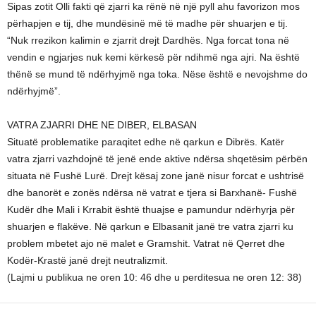
Sipas zotit Olli fakti që zjarri ka rënë në një pyll ahu favorizon mos
përhapjen e tij, dhe mundësinë më të madhe për shuarjen e tij.
“Nuk rrezikon kalimin e zjarrit drejt Dardhës. Nga forcat tona në
vendin e ngjarjes nuk kemi kërkesë për ndihmë nga ajri. Na është
thënë se mund të ndërhyjmë nga toka. Nëse është e nevojshme do
ndërhyjmë”.
VATRA ZJARRI DHE NE DIBER, ELBASAN
Situatë problematike paraqitet edhe në qarkun e Dibrës. Katër
vatra zjarri vazhdojnë të jenë ende aktive ndërsa shqetësim përbën
situata në Fushë Lurë. Drejt kësaj zone janë nisur forcat e ushtrisë
dhe banorët e zonës ndërsa në vatrat e tjera si Barxhanë- Fushë
Kudër dhe Mali i Krrabit është thuajse e pamundur ndërhyrja për
shuarjen e flakëve. Në qarkun e Elbasanit janë tre vatra zjarri ku
problem mbetet ajo në malet e Gramshit. Vatrat në Qerret dhe
Kodër-Krastë janë drejt neutralizmit.
(Lajmi u publikua ne oren 10: 46 dhe u perditesua ne oren 12: 38)