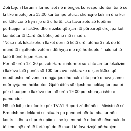
Zoti Erjon Haruni informoi sot në mëngjes korrespondenten tonë se
kritike mbetej ora 13:00 kur temperaturat shënojnë kulmin dhe kur
në këtë zonë fryn një erë e fortë, çka favorizote së tepërmi
përhapjen e flakëve dhe rreziku që zjarri të përparojë drejt parkut
kombëtar të Dardhës bëhej edhe më i madh.
“Nëse nuk lokalizohen flakët deri në këtë orë, atëherë nuk do të
mund të mjaftonte vetëm ndërhyrja me një helikopter”- citohet të
ketë thënë Erjon Haruni.
Por në orën 12: 30 po zoti Haruni informoi se ishte arritur lokalizimi
i flakëve falë punës së 100 forcave ushtarake e zjarrfikëse që
ndodheshin në vendin e ngjarjes dhe nuk ishte parë e nevojshme
ndërhyrja me helikopter. Gjatë ditës së djeshme helikopteri punoi
për shuarjen e flakëve deri në orën 19:00 por shuarja ishte e
pamundur.
Në një lidhje telefonike për TV A1 Report zëdhënësi i Ministrisë së
Brendshme deklaroi se situata po punohet për tu mbajtur nën
kontroll dhe u shpreh optimist se kjo mund të ndodhë nëse nuk do
të kemi një erë të fortë që do të mund të favorizojë përhapjen.