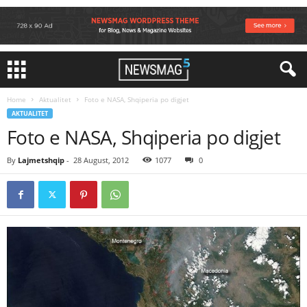
Home
Aktualitet
Foto e NASA, Shqiperia po digjet
AKTUALITET
Foto e NASA, Shqiperia po digjet
By
Lajmetshqip
-
28 August, 2012
1077
0