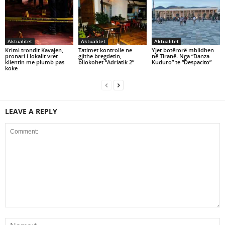
Aktualitet
Aktualitet
Aktualitet
Krimi trondit Kavajen,
Tatimet kontrolle ne
Yjet botërorë mblidhen
pronari i lokalit vret
gjithe bregdetin,
në Tiranë. Nga “Danza
klientin me plumb pas
bllokohet “Adriatik 2”
Kuduro” te “Despacito”
koke
LEAVE A REPLY