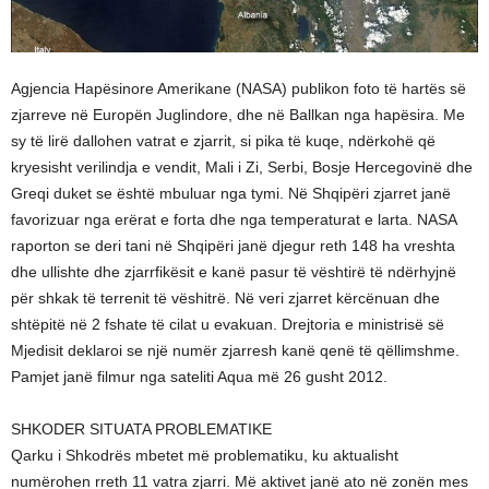
Agjencia Hapësinore Amerikane (NASA) publikon foto të hartës së
zjarreve në Europën Juglindore, dhe në Ballkan nga hapësira. Me
sy të lirë dallohen vatrat e zjarrit, si pika të kuqe, ndërkohë që
kryesisht verilindja e vendit, Mali i Zi, Serbi, Bosje Hercegovinë dhe
Greqi duket se është mbuluar nga tymi. Në Shqipëri zjarret janë
favorizuar nga erërat e forta dhe nga temperaturat e larta. NASA
raporton se deri tani në Shqipëri janë djegur reth 148 ha vreshta
dhe ullishte dhe zjarrfikësit e kanë pasur të vështirë të ndërhyjnë
për shkak të terrenit të vëshitrë. Në veri zjarret kërcënuan dhe
shtëpitë në 2 fshate të cilat u evakuan. Drejtoria e ministrisë së
Mjedisit deklaroi se një numër zjarresh kanë qenë të qëllimshme.
Pamjet janë filmur nga sateliti Aqua më 26 gusht 2012.
SHKODER SITUATA PROBLEMATIKE
Qarku i Shkodrës mbetet më problematiku, ku aktualisht
numërohen rreth 11 vatra zjarri. Më aktivet janë ato në zonën mes