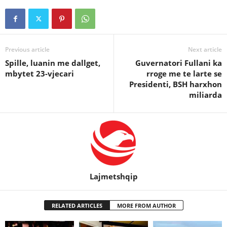
Previous article
Next article
Spille, luanin me dallget,
Guvernatori Fullani ka
mbytet 23-vjecari
rroge me te larte se
Presidenti, BSH harxhon
miliarda
Lajmetshqip
RELATED ARTICLES
MORE FROM AUTHOR