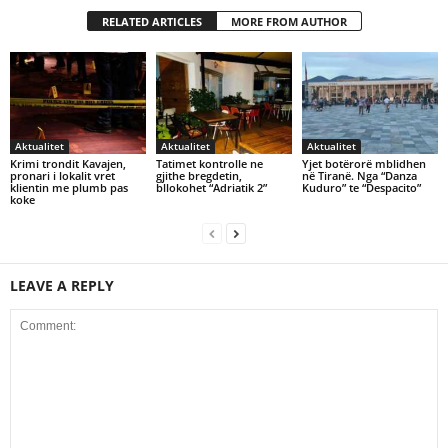
RELATED ARTICLES
MORE FROM AUTHOR
Aktualitet
Aktualitet
Aktualitet
Krimi trondit Kavajen,
Tatimet kontrolle ne
Yjet botërorë mblidhen
pronari i lokalit vret
gjithe bregdetin,
në Tiranë. Nga “Danza
klientin me plumb pas
bllokohet “Adriatik 2”
Kuduro” te “Despacito”
koke
LEAVE A REPLY