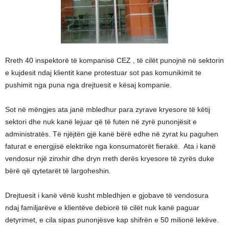
Rreth 40 inspektorë të kompanisë CEZ , të cilët punojnë në sektorin
e kujdesit ndaj klientit kane protestuar sot pas komunikimit te
pushimit nga puna nga drejtuesit e kësaj kompanie.
Sot në mëngjes ata janë mbledhur para zyrave kryesore të këtij
sektori dhe nuk kanë lejuar që të futen në zyrë punonjësit e
administratës. Të njëjtën gjë kanë bërë edhe në zyrat ku paguhen
faturat e energjisë elektrike nga konsumatorët fierakë. Ata i kanë
vendosur një zinxhir dhe dryn rreth derës kryesore të zyrës duke
bërë që qytetarët të largoheshin.
Drejtuesit i kanë vënë kusht mbledhjen e gjobave të vendosura
ndaj familjarëve e klientëve debiorë të cilët nuk kanë paguar
detyrimet, e cila sipas punonjësve kap shifrën e 50 milionë lekëve.