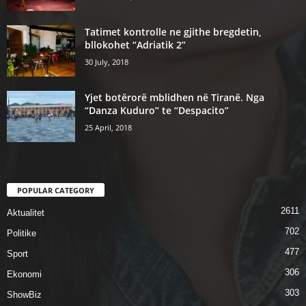
Tatimet kontrolle ne gjithe bregdetin,
bllokohet “Adriatik 2”
30 July, 2018
Yjet botërorë mblidhen në Tiranë. Nga
“Danza Kuduro” te “Despacito”
25 April, 2018
POPULAR CATEGORY
2611
Aktualitet
702
Politike
477
Sport
306
Ekonomi
303
ShowBiz