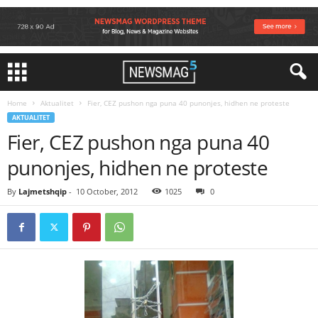
Home
Aktualitet
Fier, CEZ pushon nga puna 40 punonjes, hidhen ne proteste
AKTUALITET
Fier, CEZ pushon nga puna 40
punonjes, hidhen ne proteste
By
Lajmetshqip
-
10 October, 2012
1025
0