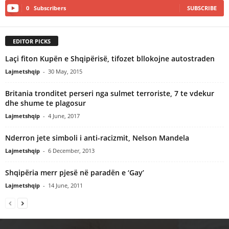
0
Subscribers
SUBSCRIBE
EDITOR PICKS
Laçi fiton Kupën e Shqipërisë, tifozet bllokojne autostraden
Lajmetshqip
-
30 May, 2015
Britania tronditet perseri nga sulmet terroriste, 7 te vdekur
dhe shume te plagosur
Lajmetshqip
-
4 June, 2017
Nderron jete simboli i anti-racizmit, Nelson Mandela
Lajmetshqip
-
6 December, 2013
Shqipëria merr pjesë në paradën e ‘Gay’
Lajmetshqip
-
14 June, 2011