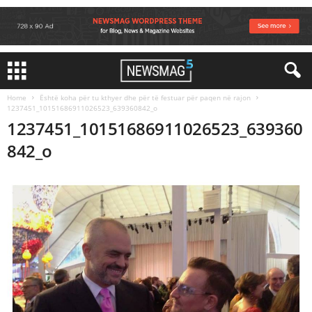
Home
Është koha për tu kthyer dhe për të festuar për paqen në rajon
1237451_10151686911026523_639360842_o
1237451_10151686911026523_639360
842_o