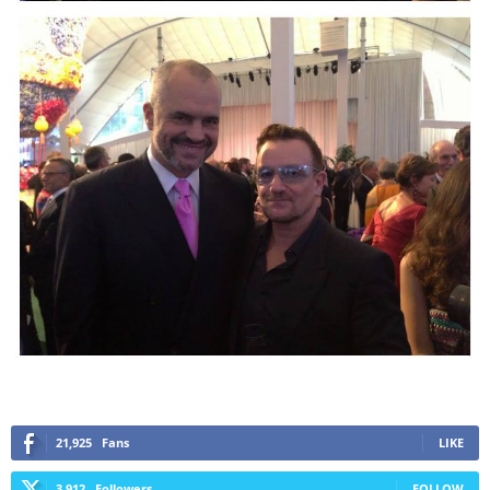
21,925
Fans
LIKE
3,912
Followers
FOLLOW