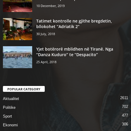
10 December, 2019
Tatimet kontrolle ne gjithe bregdetin,
bllokohet “Adriatik 2”
30 July, 2018
Yjet botërorë mblidhen në Tiranë. Nga
“Danza Kuduro” te “Despacito”
25 April, 2018
POPULAR CATEGORY
2611
Aktualitet
702
Politike
477
Sport
306
Ekonomi