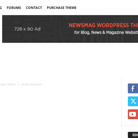
G
FORUMS
CONTACT
PURCHASE THEME
mes: Hitler
erzen-brecani
EDI