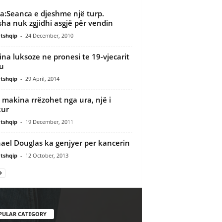
:Seanca e djeshme një turp.
sha nuk zgjidhi asgjë për vendin
tshqip
-
24 December, 2010
na luksoze ne pronesi te 19-vjecarit
u
tshqip
-
29 April, 2014
 makina rrëzohet nga ura, një i
kur
tshqip
-
19 December, 2011
ael Douglas ka genjyer per kancerin
tshqip
-
12 October, 2013
PULAR CATEGORY