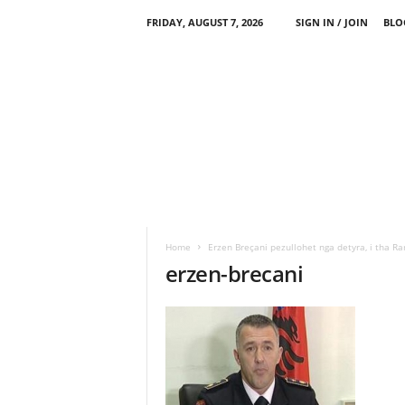
FRIDAY, AUGUST 7, 2026
SIGN IN / JOIN
BLO
Home
Erzen Breçani pezullohet nga detyra, i tha Ra
erzen-brecani