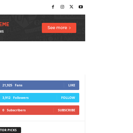
21,925
Fans
LIKE
3,912
Followers
FOLLOW
0
Subscribers
SUBSCRIBE
TOR PICKS