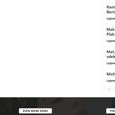
Rama
Beri
Lajme
Maki
Plak
Lajme
Mat,
vde
Lajme
Mich
Lajme
EVEN MORE NEWS
PO