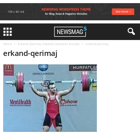
Home
Erkand Qerimaj shpallet kampion Europe
erkand-qerimaj
erkand-qerimaj