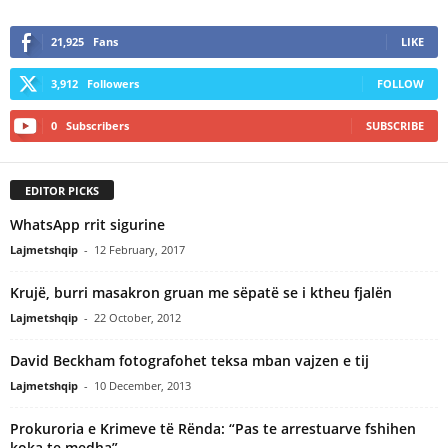
21,925
Fans
LIKE
3,912
Followers
FOLLOW
0
Subscribers
SUBSCRIBE
EDITOR PICKS
WhatsApp rrit sigurine
Lajmetshqip
-
12 February, 2017
Krujë, burri masakron gruan me sëpatë se i ktheu fjalën
Lajmetshqip
-
22 October, 2012
David Beckham fotografohet teksa mban vajzen e tij
Lajmetshqip
-
10 December, 2013
Prokuroria e Krimeve të Rënda: “Pas te arrestuarve fshihen
koka te medha”