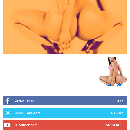
21,925
Fans
LIKE
3,912
Followers
FOLLOW
0
Subscribers
SUBSCRIBE