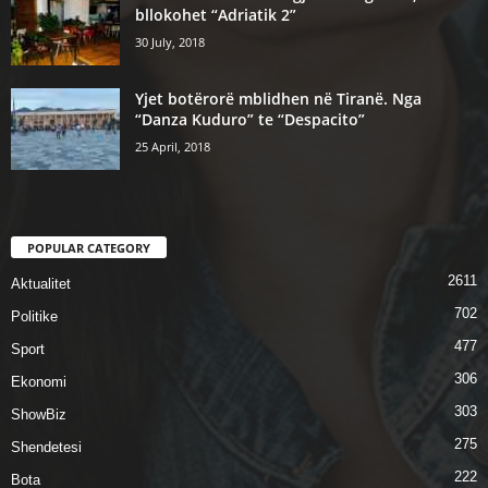
bllokohet “Adriatik 2”
30 July, 2018
Yjet botërorë mblidhen në Tiranë. Nga
“Danza Kuduro” te “Despacito”
25 April, 2018
POPULAR CATEGORY
2611
Aktualitet
702
Politike
477
Sport
306
Ekonomi
303
ShowBiz
275
Shendetesi
222
Bota