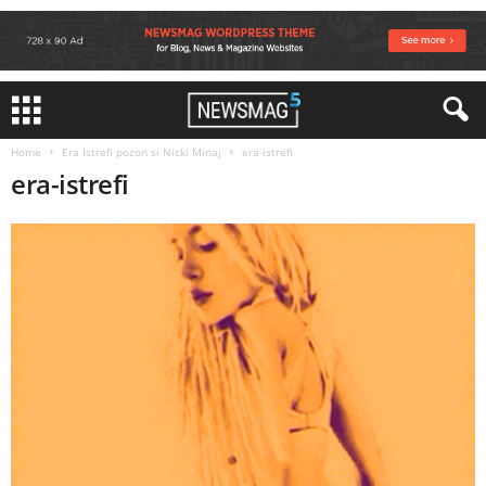
Home
Era Istrefi pozon si Nicki Minaj
era-istrefi
era-istrefi