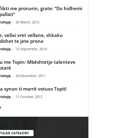
likti me pronarin, grate: “Do hidhemi
pallati”
tshqip
-
26 March, 2012
e, vellai vret vellane, shkaku
ohet te jete prona
tshqip
-
12 September, 2014
u me Topin: Mbështetje talenteve
ptarë
tshqip
-
24 December, 2011
 synon ti marrë votues Topit!
tshqip
-
11 October, 2012
PULAR CATEGORY