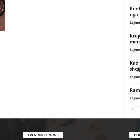
Konf
nga 
Lajme
Kruj
mend
Lajme
Kadi
shqi
Lajme
Rama
Lajme
EVEN MORE NEWS
PO