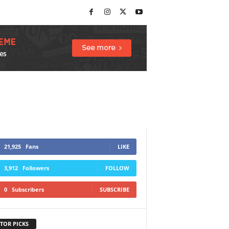
21,925
Fans
LIKE
3,912
Followers
FOLLOW
0
Subscribers
SUBSCRIBE
TOR PICKS