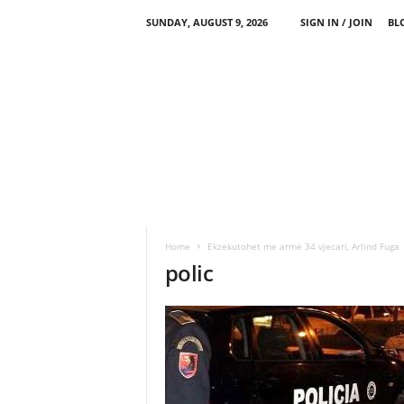
SUNDAY, AUGUST 9, 2026
SIGN IN / JOIN
BL
Home
Ekzekutohet me armë 34 vjecari, Arlind Fuga
polic