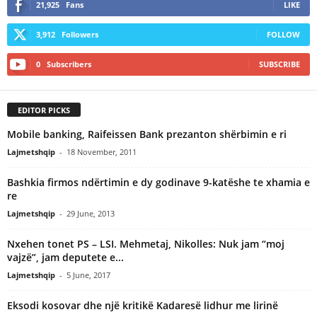
21,925
Fans
LIKE
3,912
Followers
FOLLOW
0
Subscribers
SUBSCRIBE
EDITOR PICKS
Mobile banking, Raifeissen Bank prezanton shërbimin e ri
Lajmetshqip
-
18 November, 2011
Bashkia firmos ndërtimin e dy godinave 9-katëshe te xhamia e
re
Lajmetshqip
-
29 June, 2013
Nxehen tonet PS – LSI. Mehmetaj, Nikolles: Nuk jam “moj
vajzë”, jam deputete e...
Lajmetshqip
-
5 June, 2017
Eksodi kosovar dhe një kritikë Kadaresë lidhur me lirinë