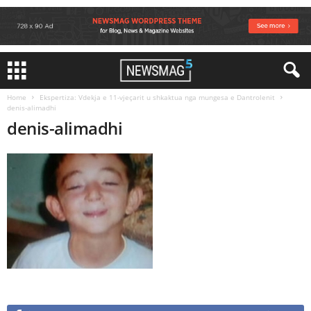
Home
Ekspertiza: Vdekja e 11-vjeçarit u shkaktua nga mungesa e Dantrolenit
denis-alimadhi
denis-alimadhi