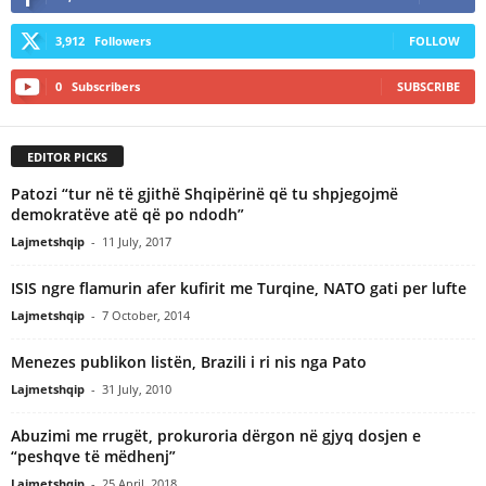
3,912
Followers
FOLLOW
0
Subscribers
SUBSCRIBE
EDITOR PICKS
Patozi “tur në të gjithë Shqipërinë që tu shpjegojmë
demokratëve atë që po ndodh”
Lajmetshqip
-
11 July, 2017
ISIS ngre flamurin afer kufirit me Turqine, NATO gati per lufte
Lajmetshqip
-
7 October, 2014
Menezes publikon listën, Brazili i ri nis nga Pato
Lajmetshqip
-
31 July, 2010
Abuzimi me rrugët, prokuroria dërgon në gjyq dosjen e
“peshqve të mëdhenj”
Lajmetshqip
-
25 April, 2018