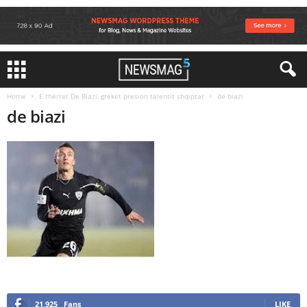
Home
E thërret De Biazi, grekët presion talentit shqiptar
de biazi
de biazi
21,925
Fans
LIKE