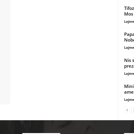
Tifo
Mos 
Lajme
Papa
Nobe
Lajme
Nis 
prez
Lajme
Mini
ame
Lajme