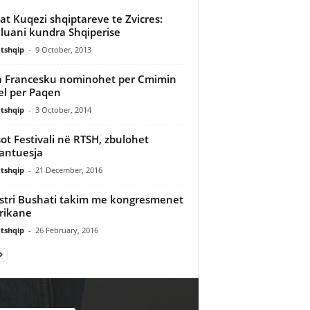
zat Kuqezi shqiptareve te Zvicres:
luani kundra Shqiperise
tshqip
-
9 October, 2013
 Francesku nominohet per Cmimin
l per Paqen
tshqip
-
3 October, 2014
sot Festivali në RTSH, zbulohet
antuesja
tshqip
-
21 December, 2016
stri Bushati takim me kongresmenet
rikane
tshqip
-
26 February, 2016