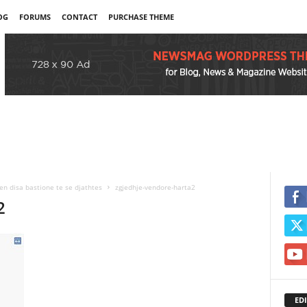
OG
FORUMS
CONTACT
PURCHASE THEME
ien disa bastione te se djathtes
zgjedhje-vendore-harta2
2
EDI