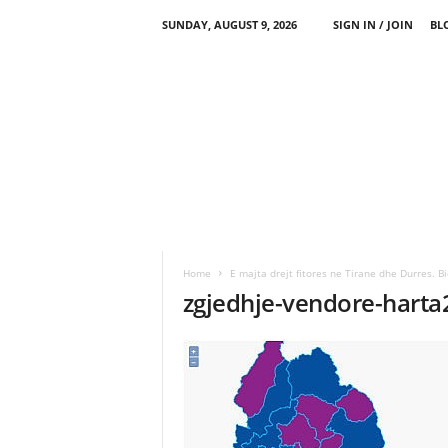
SUNDAY, AUGUST 9, 2026
SIGN IN / JOIN
BL
Home
E majta drejt fitores ne Tirane dhe Durres. B
zgjedhje-vendore-harta