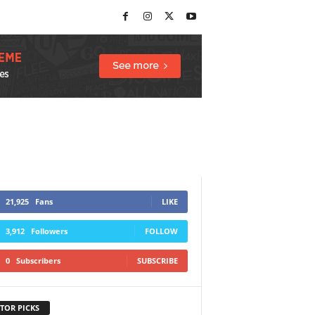
21,925
Fans
LIKE
3,912
Followers
FOLLOW
0
Subscribers
SUBSCRIBE
TOR PICKS