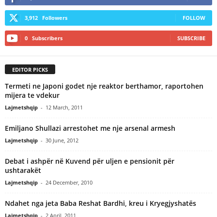
3,912
Followers
FOLLOW
0
Subscribers
SUBSCRIBE
EDITOR PICKS
Termeti ne Japoni godet nje reaktor berthamor, raportohen
mijera te vdekur
Lajmetshqip
-
12 March, 2011
Emiljano Shullazi arrestohet me nje arsenal armesh
Lajmetshqip
-
30 June, 2012
Debat i ashpër në Kuvend për uljen e pensionit për
ushtarakët
Lajmetshqip
-
24 December, 2010
Ndahet nga jeta Baba Reshat Bardhi, kreu i Kryegjyshatës
Lajmetshqip
-
2 April, 2011