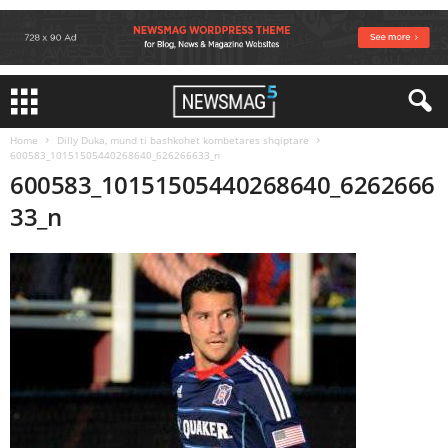
Home
Dilly Duka, mund ti bashkohet kombetares shqiptare
600583_10151505440268640_626266633_n
600583_10151505440268640_6262666
33_n