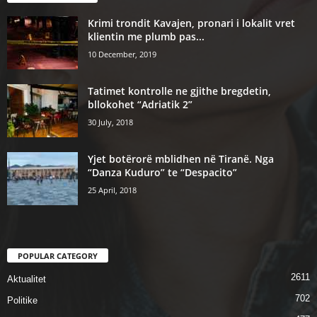
Krimi trondit Kavajen, pronari i lokalit vret
klientin me plumb pas...
10 December, 2019
Tatimet kontrolle ne gjithe bregdetin,
bllokohet “Adriatik 2”
30 July, 2018
Yjet botërorë mblidhen në Tiranë. Nga
“Danza Kuduro” te “Despacito”
25 April, 2018
POPULAR CATEGORY
2611
Aktualitet
702
Politike