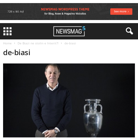
Home
De Biazi ne stolin e Interit?!
de-biasi
de-biasi