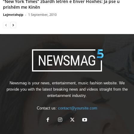
“New York Times” zbardh letrën e Enver Hoxhës: Ja pse u
prishëm me Kinën
Lajmetshqip
-
1 September, 2010
Newsmag is your news, entertainment, music fashion website. We
provide you with the latest breaking news and videos straight from the
entertainment industry.
Contact us:
contact@yoursite.com