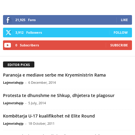
21,925
Fans
LIKE
3,912
Followers
FOLLOW
0
Subscribers
SUBSCRIBE
EDITOR PICKS
Paranoja e mediave serbe me Kryeministrin Rama
Lajmetshqip
-
6 December, 2014
Protesta te dhunshme ne Shkup, dhjetera te plagosur
Lajmetshqip
-
5 July, 2014
Kombëtarja U-17 kualifikohet në Elite Round
Lajmetshqip
-
18 October, 2011