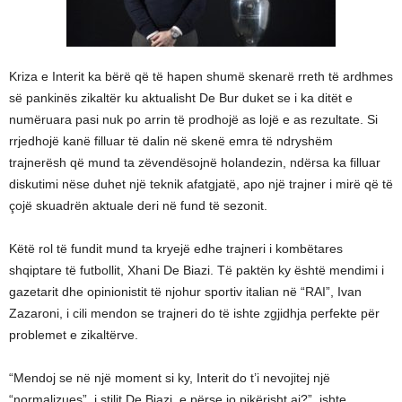
Kriza e Interit ka bërë që të hapen shumë skenarë rreth të ardhmes
së pankinës zikaltër ku aktualisht De Bur duket se i ka ditët e
numëruara pasi nuk po arrin të prodhojë as lojë e as rezultate. Si
rrjedhojë kanë filluar të dalin në skenë emra të ndryshëm
trajnerësh që mund ta zëvendësojnë holandezin, ndërsa ka filluar
diskutimi nëse duhet një teknik afatgjatë, apo një trajner i mirë që të
çojë skuadrën aktuale deri në fund të sezonit.
Këtë rol të fundit mund ta kryejë edhe trajneri i kombëtares
shqiptare të futbollit, Xhani De Biazi. Të paktën ky është mendimi i
gazetarit dhe opinionistit të njohur sportiv italian në “RAI”, Ivan
Zazaroni, i cili mendon se trajneri do të ishte zgjidhja perfekte për
problemet e zikaltërve.
“Mendoj se në një moment si ky, Interit do t’i nevojitej një
“normalizues”, i stilit De Biazi, e përse jo pikërisht ai?”, ishte