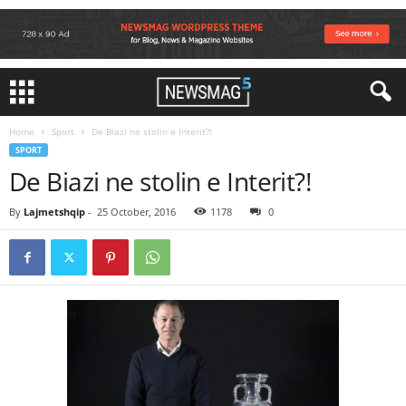
Home
Sport
De Biazi ne stolin e Interit?!
SPORT
De Biazi ne stolin e Interit?!
By
Lajmetshqip
-
25 October, 2016
1178
0