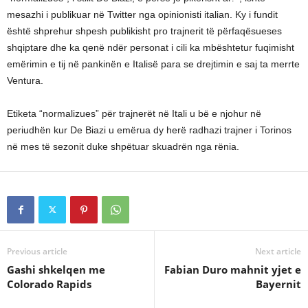
mesazhi i publikuar në Twitter nga opinionisti italian. Ky i fundit
është shprehur shpesh publikisht pro trajnerit të përfaqësueses
shqiptare dhe ka qenë ndër personat i cili ka mbështetur fuqimisht
emërimin e tij në pankinën e Italisë para se drejtimin e saj ta merrte
Ventura.
Etiketa “normalizues” për trajnerët në Itali u bë e njohur në
periudhën kur De Biazi u emërua dy herë radhazi trajner i Torinos
në mes të sezonit duke shpëtuar skuadrën nga rënia.
Previous article
Next article
Gashi shkelqen me
Fabian Duro mahnit yjet e
Colorado Rapids
Bayernit