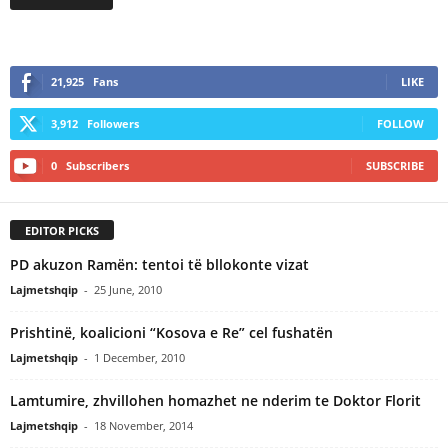
21,925
Fans
LIKE
3,912
Followers
FOLLOW
0
Subscribers
SUBSCRIBE
EDITOR PICKS
PD akuzon Ramën: tentoi të bllokonte vizat
Lajmetshqip
-
25 June, 2010
Prishtinë, koalicioni “Kosova e Re” cel fushatën
Lajmetshqip
-
1 December, 2010
Lamtumire, zhvillohen homazhet ne nderim te Doktor Florit
Lajmetshqip
-
18 November, 2014