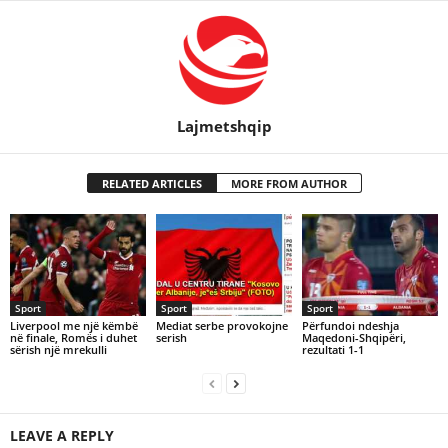
Lajmetshqip
RELATED ARTICLES
MORE FROM AUTHOR
Sport
Sport
Sport
Liverpool me një këmbë
Mediat serbe provokojne
Përfundoi ndeshja
në finale, Romës i duhet
serish
Maqedoni-Shqipëri,
sërish një mrekulli
rezultati 1-1
LEAVE A REPLY