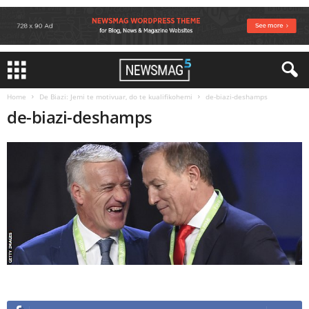
Home
De Biazi: Jemi te motivuar, do te kualifikohemi
de-biazi-deshamps
de-biazi-deshamps