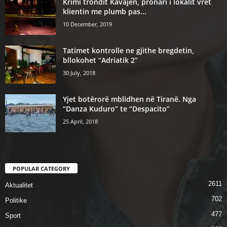
Krimi trondit Kavajen, pronari i lokalit vret
klientin me plumb pas...
10 December, 2019
Tatimet kontrolle ne gjithe bregdetin,
bllokohet “Adriatik 2”
30 July, 2018
Yjet botërorë mblidhen në Tiranë. Nga
“Danza Kuduro” te “Despacito”
25 April, 2018
POPULAR CATEGORY
2611
Aktualitet
702
Politike
477
Sport