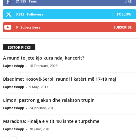
21,925
Fans
LIKE
3,912
Followers
FOLLOW
0
Subscribers
SUBSCRIBE
EDITOR PICKS
A mund te jete kjo kura ndaj kancerit?
Lajmetshqip
-
18 February, 2016
Bisedimet Kosovë-Serbi, raundi i katërt më 17-18 maj
Lajmetshqip
-
5 May, 2011
Limoni pastron gjakun dhe relakson trupin
Lajmetshqip
-
24 January, 2015
Maradona: Finalja e vitit ‘90 ishte e turpshme
Lajmetshqip
-
30 June, 2010