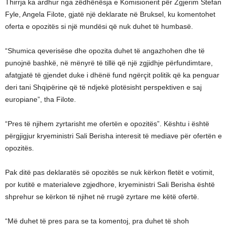
Thirrja ka ardhur nga zëdhënësja e Komisionerit për Zgjerim Stefan
Fyle, Angela Filote, gjatë një deklarate në Bruksel, ku komentohet
oferta e opozitës si një mundësi që nuk duhet të humbasë.
“Shumica qeverisëse dhe opozita duhet të angazhohen dhe të
punojnë bashkë, në mënyrë të tillë që një zgjidhje përfundimtare,
afatgjatë të gjendet duke i dhënë fund ngërçit politik që ka penguar
deri tani Shqipërine që të ndjekë plotësisht perspektiven e saj
europiane”, tha Filote.
“Pres të njihem zyrtarisht me ofertën e opozitës”. Kështu i është
përgjigjur kryeministri Sali Berisha interesit të mediave për ofertën e
opozitës.
Pak ditë pas deklaratës së opozitës se nuk kërkon fletët e votimit,
por kutitë e materialeve zgjedhore, kryeministri Sali Berisha është
shprehur se kërkon të njihet në rrugë zyrtare me këtë ofertë.
“Më duhet të pres para se ta komentoj, pra duhet të shoh