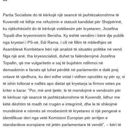
***
Partia Socialiste do të kërkojë një seancë të jashtëzakonshme të
Kuvendit në lidhje me refuzimin e statusit kandidat për Shqipërinë,
ku njëkohësisht do të kërkojë votëbesim për kryetaren, Jozefina
Topalli dhe kryeministrin Berisha. Ky është vendimi i bërë dje publik
nga kryetari i PS-së, Edi Rama, i cili në fillim të mbledhjes së
Asamblesë Kombëtare bëri një analizë të situatës politike në vend.
Nga një anë, tha kryesocialisti, duhet ta falënderojmë Jozefina
Topallin, që me vulgaritetin e saj të bujshëm ndihmoi në
demaskimin e farsës që luhet përditë në parlamentin e dalë prej
votave të vjedhura, ku deri edhe votat i vidhen opozitës sy për sy, si
të ishin tollonat e naftës apo dietat që kryetarja ia firmos vetes pa
kriter e karar. “Por, më anë tjetër, le të mendojmë e vendosim për
të kërkuar një seancë të jashtëzakonshme të Kuvendit, lidhur me
këtë dështim të madh në rrugën e integrimit, dhe le të shikojmë
mundësinë e nismës së mosbesimit të kryetares si një pengesë e
identifikuar deri nga vetë Komisioni Europian për arritjen e
standardeve europiane në jetën parlamentare të vendit”, – bëri të