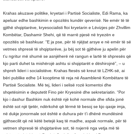
Krahas akuzave politike, kryetari i Partisë Socialiste, Edi Rama, ka
apeluar edhe bashkimin e opozitës kundër qeverisë. Ne emër të të
gjithë shqiptarëve, kryesocialisti ftoi kryetarin e Lëvizjes për Zhvillim
Kombëtar, Dashamir Shehi, që të marrë pjesë në tryezën e
opozitës së bashkuar. “E ja pse, për të njëjtat arsye e në emër të së
vetmes shpresë të shqiptarëve, ju bëj sot të gjithëve ju apelin për
t’u ngritur më shumë se asnjëherë në rangun e lartë të shpresës që
kjo parti duhet ta mishërojë ashtu si shqiptarët e dëshirojnë”, – u
shpreh lideri i socialistëve. Krahas ftesës së kreut të LZHK-së, ai
bëri publike edhe 14 kooptime të reja në Asamblenë Kombëtare të
Partisë Socialiste. Më tej, lideri i selisë rozë komentoi dhe
shqetësimin e deputetit Fino për Kryesinë dhe sekretariatin. “Por
kjo i dashur Bashkim nuk është një kohë normale dhe sfida jonë
është sot një tjetër, ndërkohë që lërmë të besoj se kjo qasje imja,
në dukje jonormale sot është e duhura për t’i dhënë mundësinë
gjithsecilit që në këtë betejë kaq të madhe, aspak normale, për të
vetmen shpresë të shqiptarëve sot, të nxjerrë nga vetja më të