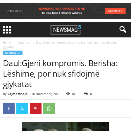
Home
Aktualitet
Daul:Gjeni kompromis. Berisha: Lëshime, por nuk sfidojmë
gjykatat
AKTUALITET
Daul:Gjeni kompromis. Berisha:
Lëshime, por nuk sfidojmë
gjykatat
By
Lajmetshqip
-
16 November, 2010
1010
0