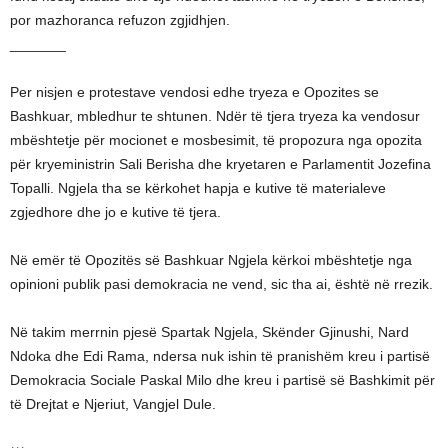
por mazhoranca refuzon zgjidhjen.
_______
Per nisjen e protestave vendosi edhe tryeza e Opozites se
Bashkuar, mbledhur te shtunen. Ndër të tjera tryeza ka vendosur
mbështetje për mocionet e mosbesimit, të propozura nga opozita
për kryeministrin Sali Berisha dhe kryetaren e Parlamentit Jozefina
Topalli. Ngjela tha se kërkohet hapja e kutive të materialeve
zgjedhore dhe jo e kutive të tjera.
Në emër të Opozitës së Bashkuar Ngjela kërkoi mbështetje nga
opinioni publik pasi demokracia ne vend, sic tha ai, është në rrezik.
Në takim merrnin pjesë Spartak Ngjela, Skënder Gjinushi, Nard
Ndoka dhe Edi Rama, ndersa nuk ishin të pranishëm kreu i partisë
Demokracia Sociale Paskal Milo dhe kreu i partisë së Bashkimit për
të Drejtat e Njeriut, Vangjel Dule.