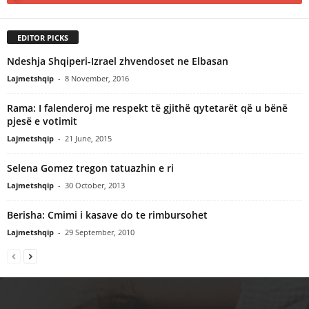
EDITOR PICKS
Ndeshja Shqiperi-Izrael zhvendoset ne Elbasan
Lajmetshqip
-
8 November, 2016
Rama: I falenderoj me respekt të gjithë qytetarët që u bënë
pjesë e votimit
Lajmetshqip
-
21 June, 2015
Selena Gomez tregon tatuazhin e ri
Lajmetshqip
-
30 October, 2013
Berisha: Cmimi i kasave do te rimbursohet
Lajmetshqip
-
29 September, 2010