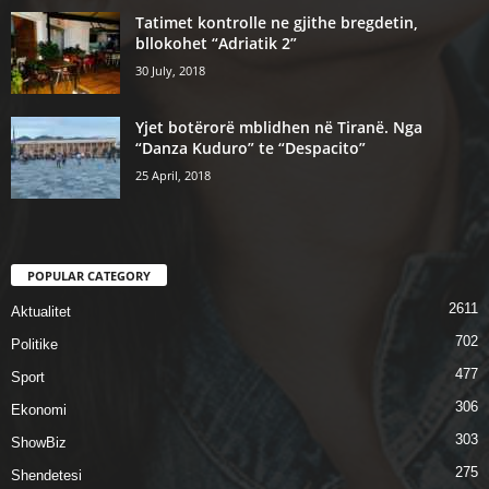
Tatimet kontrolle ne gjithe bregdetin,
bllokohet “Adriatik 2”
30 July, 2018
Yjet botërorë mblidhen në Tiranë. Nga
“Danza Kuduro” te “Despacito”
25 April, 2018
POPULAR CATEGORY
2611
Aktualitet
702
Politike
477
Sport
306
Ekonomi
303
ShowBiz
275
Shendetesi