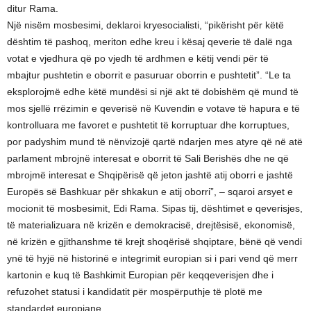
ditur Rama.
Një nisëm mosbesimi, deklaroi kryesocialisti, “pikërisht për këtë
dështim të pashoq, meriton edhe kreu i kësaj qeverie të dalë nga
votat e vjedhura që po vjedh të ardhmen e këtij vendi për të
mbajtur pushtetin e oborrit e pasuruar oborrin e pushtetit”. “Le ta
eksplorojmë edhe këtë mundësi si një akt të dobishëm që mund të
mos sjellë rrëzimin e qeverisë në Kuvendin e votave të hapura e të
kontrolluara me favoret e pushtetit të korruptuar dhe korruptues,
por padyshim mund të nënvizojë qartë ndarjen mes atyre që në atë
parlament mbrojnë interesat e oborrit të Sali Berishës dhe ne që
mbrojmë interesat e Shqipërisë që jeton jashtë atij oborri e jashtë
Europës së Bashkuar për shkakun e atij oborri”, – sqaroi arsyet e
mocionit të mosbesimit, Edi Rama. Sipas tij, dështimet e qeverisjes,
të materializuara në krizën e demokracisë, drejtësisë, ekonomisë,
në krizën e gjithanshme të krejt shoqërisë shqiptare, bënë që vendi
ynë të hyjë në historinë e integrimit europian si i pari vend që merr
kartonin e kuq të Bashkimit Europian për keqqeverisjen dhe i
refuzohet statusi i kandidatit për mospërputhje të plotë me
standardet europiane.