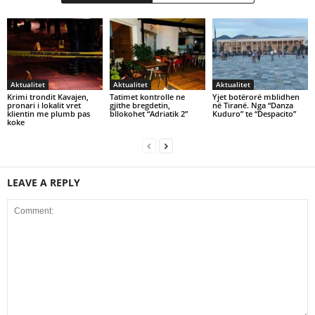
Aktualitet
Aktualitet
Aktualitet
Krimi trondit Kavajen,
Tatimet kontrolle ne
Yjet botërorë mblidhen
pronari i lokalit vret
gjithe bregdetin,
në Tiranë. Nga “Danza
klientin me plumb pas
bllokohet “Adriatik 2”
Kuduro” te “Despacito”
koke
LEAVE A REPLY