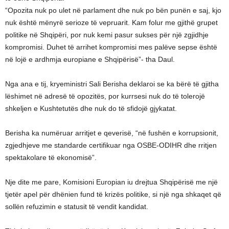
“Opozita nuk po ulet në parlament dhe nuk po bën punën e saj, kjo
nuk është mënyrë serioze të vepruarit. Kam folur me gjithë grupet
politike në Shqipëri, por nuk kemi pasur sukses për një zgjidhje
kompromisi. Duhet të arrihet kompromisi mes palëve sepse është
në lojë e ardhmja europiane e Shqipërisë”- tha Daul.
Nga ana e tij, kryeministri Sali Berisha deklaroi se ka bërë të gjitha
lëshimet në adresë të opozitës, por kurrsesi nuk do të tolerojë
shkeljen e Kushtetutës dhe nuk do të sfidojë gjykatat.
Berisha ka numëruar arritjet e qeverisë, “në fushën e korrupsionit,
zgjedhjeve me standarde certifikuar nga OSBE-ODIHR dhe rritjen
spektakolare të ekonomisë”.
Nje dite me pare, Komisioni Europian iu drejtua Shqipërisë me një
tjetër apel për dhënien fund të krizës politike, si një nga shkaqet që
sollën refuzimin e statusit të vendit kandidat.