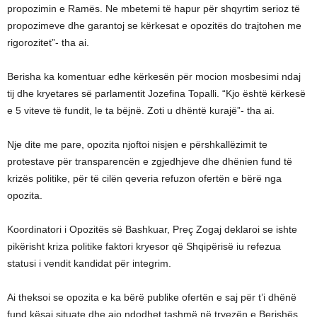
propozimin e Ramës. Ne mbetemi të hapur për shqyrtim serioz të
propozimeve dhe garantoj se kërkesat e opozitës do trajtohen me
rigorozitet”- tha ai.
Berisha ka komentuar edhe kërkesën për mocion mosbesimi ndaj
tij dhe kryetares së parlamentit Jozefina Topalli. “Kjo është kërkesë
e 5 viteve të fundit, le ta bëjnë. Zoti u dhëntë kurajë”- tha ai.
Nje dite me pare, opozita njoftoi nisjen e përshkallëzimit te
protestave për transparencën e zgjedhjeve dhe dhënien fund të
krizës politike, për të cilën qeveria refuzon ofertën e bërë nga
opozita.
Koordinatori i Opozitës së Bashkuar, Preç Zogaj deklaroi se ishte
pikërisht kriza politike faktori kryesor që Shqipërisë iu refezua
statusi i vendit kandidat për integrim.
Ai theksoi se opozita e ka bërë publike ofertën e saj për t’i dhënë
fund kësaj situate dhe ajo ndodhet tashmë në tryezën e Berishës,