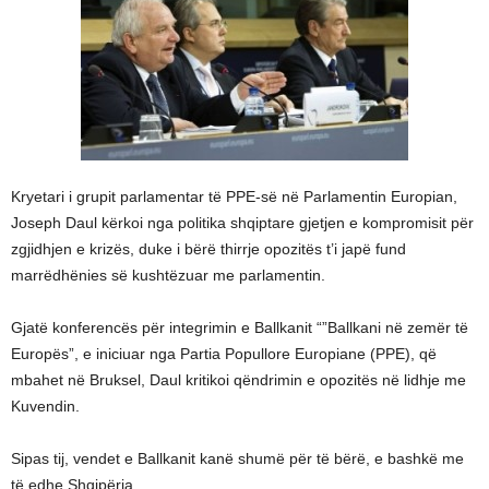
Kryetari i grupit parlamentar të PPE-së në Parlamentin Europian,
Joseph Daul kërkoi nga politika shqiptare gjetjen e kompromisit për
zgjidhjen e krizës, duke i bërë thirrje opozitës t’i japë fund
marrëdhënies së kushtëzuar me parlamentin.
Gjatë konferencës për integrimin e Ballkanit “”Ballkani në zemër të
Europës”, e iniciuar nga Partia Popullore Europiane (PPE), që
mbahet në Bruksel, Daul kritikoi qëndrimin e opozitës në lidhje me
Kuvendin.
Sipas tij, vendet e Ballkanit kanë shumë për të bërë, e bashkë me
të edhe Shqipëria.