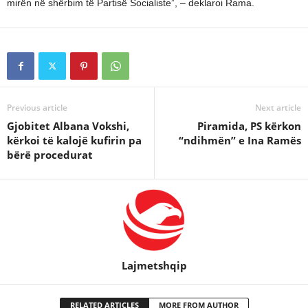
mirën në shërbim të Partisë Socialiste”, – deklaroi Rama.
Previous article
Next article
Gjobitet Albana Vokshi,
Piramida, PS kërkon
kërkoi të kalojë kufirin pa
“ndihmën” e Ina Ramës
bërë procedurat
Lajmetshqip
RELATED ARTICLES
MORE FROM AUTHOR