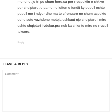
menohet jo tri po shum here,sa per rrespektin e shkive
per shqiptaret e pame ne luften e fundit ky popull eshte
popull me i ndyer dhe ma te cfrenuare ne shum aspekte
edhe sote vazhdone motoja eshkaut nje shqiptare i mire
eshte shqiptari i vdekur.pra nuk ka shka te mire ne rruzell
toksore.
Reply
LEAVE A REPLY