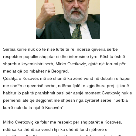
Serbia kurrë nuk do të nisë luftë të re, ndërsa qeveria serbe
respekton popullin shqiptar si dhe interesin e tyre. Kështu është
shprehur kryeministri serb, Mirko Cvetkoviç, gjatë një forumi për
mediat që po mbahet në Beograd.
Çështja e Kosovës më së shumë ka zënë vend në debatin e hapur
me she?n e qeverisë serbe, ndërsa fjalët e zgjedhura prej tij kanë
habitur jo pak të pranishmit pasi për asnjë moment Cvetkoviç nuk e
përmendi atë që dëgjohet më shpesh nga zyrtarët serbë, ”Serbia
kurrë nuk do ta njohë Kosovën”.
Mirko Cvetkoviç ka folur me respekt për shqiptarët e Kosovës,
ndërsa ka thënë se vend i tij i ka dhënë fund njëherë e