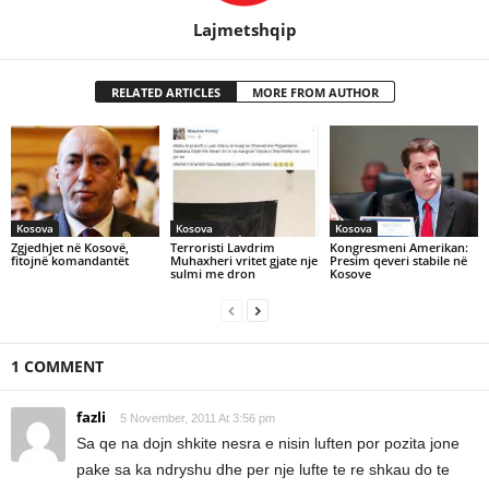
Lajmetshqip
RELATED ARTICLES
MORE FROM AUTHOR
Kosova
Kosova
Kosova
Zgjedhjet në Kosovë,
Terroristi Lavdrim
Kongresmeni Amerikan:
fitojnë komandantët
Muhaxheri vritet gjate nje
Presim qeveri stabile në
sulmi me dron
Kosove
1 COMMENT
fazli
5 November, 2011 At 3:56 pm
Sa qe na dojn shkite nesra e nisin luften por pozita jone
pake sa ka ndryshu dhe per nje lufte te re shkau do te