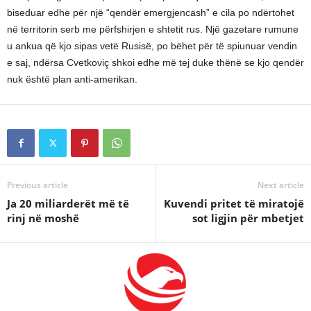
biseduar edhe për një “qendër emergjencash” e cila po ndërtohet
në territorin serb me përfshirjen e shtetit rus. Një gazetare rumune
u ankua që kjo sipas vetë Rusisë, po bëhet për të spiunuar vendin
e saj, ndërsa Cvetkoviç shkoi edhe më tej duke thënë se kjo qendër
nuk është plan anti-amerikan.
Previous article
Next article
Ja 20 miliarderët më të
Kuvendi pritet të miratojë
rinj në moshë
sot ligjin për mbetjet