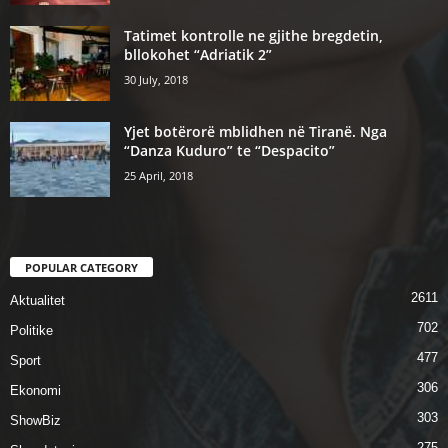
Tatimet kontrolle ne gjithe bregdetin,
bllokohet “Adriatik 2”
30 July, 2018
Yjet botërorë mblidhen në Tiranë. Nga
“Danza Kuduro” te “Despacito”
25 April, 2018
POPULAR CATEGORY
2611
Aktualitet
702
Politike
477
Sport
306
Ekonomi
303
ShowBiz
275