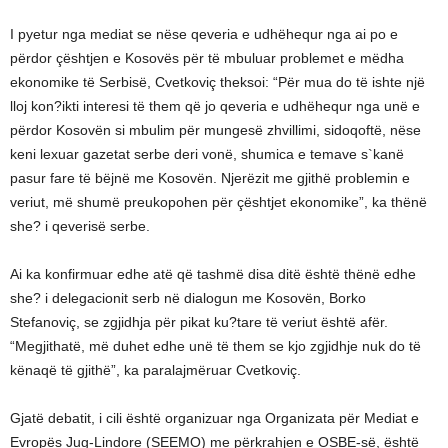
I pyetur nga mediat se nëse qeveria e udhëhequr nga ai po e
përdor çështjen e Kosovës për të mbuluar problemet e mëdha
ekonomike të Serbisë, Cvetkoviç theksoi: “Për mua do të ishte një
lloj kon?ikti interesi të them që jo qeveria e udhëhequr nga unë e
përdor Kosovën si mbulim për mungesë zhvillimi, sidoqoftë, nëse
keni lexuar gazetat serbe deri vonë, shumica e temave s`kanë
pasur fare të bëjnë me Kosovën. Njerëzit me gjithë problemin e
veriut, më shumë preukopohen për çështjet ekonomike”, ka thënë
she? i qeverisë serbe.
Ai ka konfirmuar edhe atë që tashmë disa ditë është thënë edhe
she? i delegacionit serb në dialogun me Kosovën, Borko
Stefanoviç, se zgjidhja për pikat ku?tare të veriut është afër.
“Megjithatë, më duhet edhe unë të them se kjo zgjidhje nuk do të
kënaqë të gjithë”, ka paralajmëruar Cvetkoviç.
Gjatë debatit, i cili është organizuar nga Organizata për Mediat e
Evropës Jug-Lindore (SEEMO) me përkrahjen e OSBE-së, është