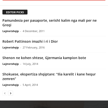
EDITOR PICKS
Pamundesia per pasaporte, serisht kalim nga mali per ne
Greqi
Lajmetshqip
-
4 December, 2011
Robert Pattinson imazhi i ri i Dior
Lajmetshqip
-
27 February, 2016
Shenon ne kohen shtese, Gjermania kampion bote
Lajmetshqip
-
14 July, 2014
Shokuese, ekspertiza shqiptare: “Ilia karelit i kane hequr
zemren”
Lajmetshqip
-
5 April, 2014