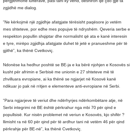
përgjithmonë luftërave, pasi tani ky vend, dëshiron që çdo gjë ta
zgjidhë me dialog.
“Ne kërkojmë një zgjidhje afatgjate tërësisht paqësore jo vetëm
mes shteteve, por edhe mes popujve të ndryshëm. Qeveria serbe e
respekton popullin shqiptar dhe normalisht që ata e kanë interesin
e tyre, mirëpo zgjidhja afatgjate duhet të jetë e pranueshme për të
gjithë”, ka thënë Cvetkoviç.
Ndonëse ka hedhur poshtë se BE-ja e ka bërë njohjen e Kosovës si
kusht për afrimin e Serbisë me unionin e 27 shteteve më të
zhvilluara evropiane, ai ka thënë se ngjarjet në Kosovë kanë
ndikuar jo pak në rritjen e elementeve anti-evropiane në Serbi.
“Para ngjarjeve të veriut dhe ndërhyrjes ndërkombëtare atje, në
Serbi integrimi në BE është përkrahur nga mbi 70 për qind e
popullsisë. Kur nisën problemet në veriun e Kosovës, kjo shifër ?
llimisht ra në 60 për qind për të ardhur tani në vetëm 46 për qind
përkrahje për BE-në”, ka thënë Cvetkoviç.