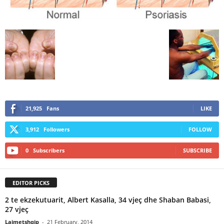
21,925
Fans
LIKE
3,912
Followers
FOLLOW
0
Subscribers
SUBSCRIBE
EDITOR PICKS
2 te ekzekutuarit, Albert Kasalla, 34 vjeç dhe Shaban Babasi,
27 vjeç
Lajmetshqip
-
21 February, 2014