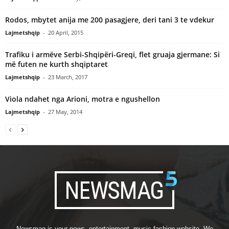
Rodos, mbytet anija me 200 pasagjere, deri tani 3 te vdekur
Lajmetshqip
-
20 April, 2015
Trafiku i armëve Serbi-Shqipëri-Greqi, flet gruaja gjermane: Si
më futen ne kurth shqiptaret
Lajmetshqip
-
23 March, 2017
Viola ndahet nga Arioni, motra e ngushellon
Lajmetshqip
-
27 May, 2014
Newsmag is your news, entertainment, music fashion website. We