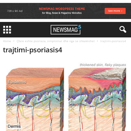
Home
Çfare eshte psoriaza, simptomat dhe nga se shkaktohet
trajtimi-psoriasis4
trajtimi-psoriasis4