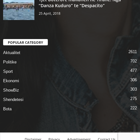
“Danza Kuduro” te “Despacito”
25 April, 2018
POPULAR CATEGORY
2611
Aktualitet
702
Politike
477
Sport
306
Ekonomi
303
ShowBiz
275
Shendetesi
222
Bota
Disclaimer
Privacy
Advertisement
Contact Us