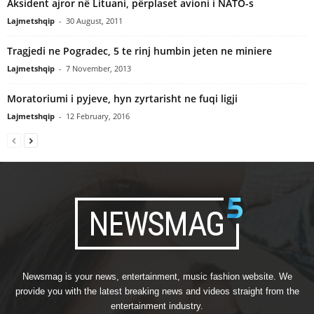
Aksident ajror në Lituani, përplaset avioni i NATO-s
Lajmetshqip
-
30 August, 2011
Tragjedi ne Pogradec, 5 te rinj humbin jeten ne miniere
Lajmetshqip
-
7 November, 2013
Moratoriumi i pyjeve, hyn zyrtarisht ne fuqi ligji
Lajmetshqip
-
12 February, 2016
Newsmag is your news, entertainment, music fashion website. We
provide you with the latest breaking news and videos straight from the
entertainment industry.