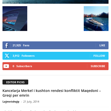
21,925
Fans
LIKE
3,912
Followers
FOLLOW
0
Subscribers
SUBSCRIBE
EDITOR PICKS
Kancelarja Merkel i kushton rendesi konfliktit Maqedoni –
Greqi per emrin
Lajmetshqip
-
21 July, 2014