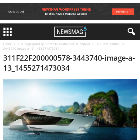
Home
CF8, superjahti qe pritet te realizohet se shpejti
311F22F200000578-
3443740-image-a-13_1455271473034
311F22F200000578-3443740-image-a-
13_1455271473034