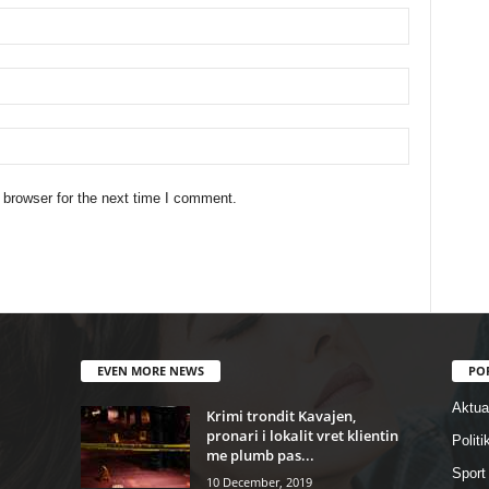
 browser for the next time I comment.
EVEN MORE NEWS
PO
Aktual
Krimi trondit Kavajen,
pronari i lokalit vret klientin
Politi
me plumb pas...
Sport
10 December, 2019