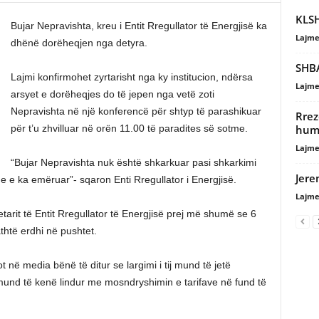
KLSH
Bujar Nepravishta, kreu i Entit Rregullator të Energjisë ka
Lajme
dhënë dorëheqjen nga detyra.
SHBA
Lajmi konfirmohet zyrtarisht nga ky institucion, ndërsa
Lajme
arsyet e dorëheqjes do të jepen nga vetë zoti
Nepravishta në një konferencë për shtyp të parashikuar
Rrez
humb
për t’u zhvilluar në orën 11.00 të paradites së sotme.
Lajme
“Bujar Nepravishta nuk është shkarkuar pasi shkarkimi
Jere
e e ka emëruar”- sqaron Enti Rregullator i Energjisë.
Lajme
tarit të Entit Rregullator të Energjisë prej më shumë se 6
htë erdhi në pushtet.
 në media bënë të ditur se largimi i tij mund të jetë
und të kenë lindur me mosndryshimin e tarifave në fund të