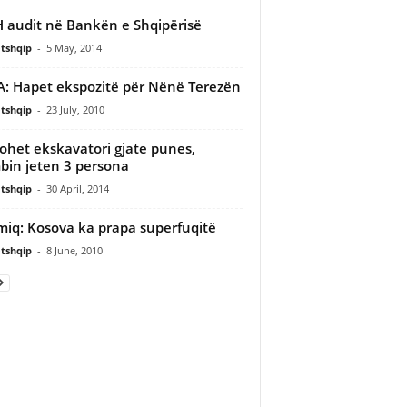
 audit në Bankën e Shqipërisë
tshqip
-
5 May, 2014
: Hapet ekspozitë për Nënë Terezën
tshqip
-
23 July, 2010
ohet ekskavatori gjate punes,
in jeten 3 persona
tshqip
-
30 April, 2014
miq: Kosova ka prapa superfuqitë
tshqip
-
8 June, 2010