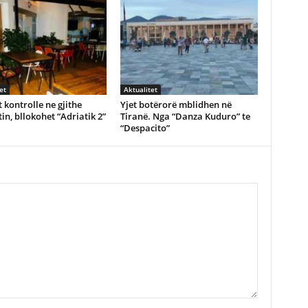
et
Aktualitet
 kontrolle ne gjithe
Yjet botërorë mblidhen në
in, bllokohet “Adriatik 2”
Tiranë. Nga “Danza Kuduro” te
“Despacito”