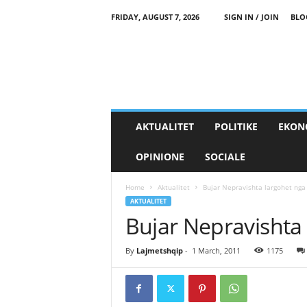
FRIDAY, AUGUST 7, 2026
SIGN IN / JOIN
BLO
AKTUALITET
POLITIKE
EKON
OPINIONE
SOCIALE
Home
Aktualitet
Bujar Nepravishta largohet nga 
AKTUALITET
Bujar Nepravishta 
By
Lajmetshqip
-
1 March, 2011
1175