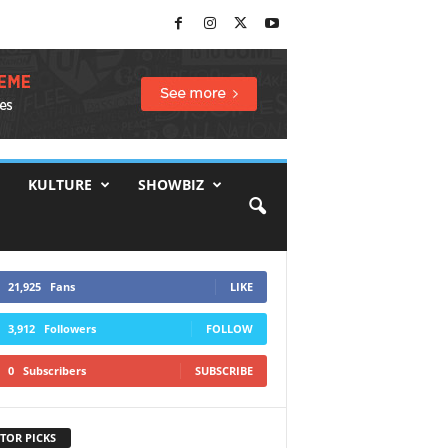
KULTURE
SHOWBIZ
21,925
Fans
LIKE
3,912
Followers
FOLLOW
0
Subscribers
SUBSCRIBE
TOR PICKS