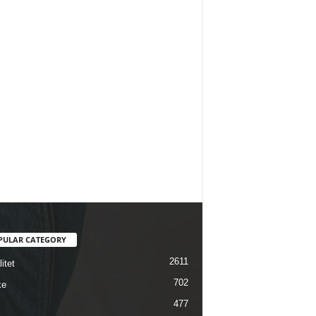
PULAR CATEGORY
2611
itet
702
ke
477