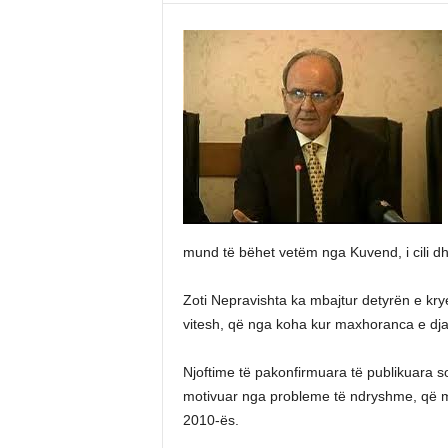
mund të bëhet vetëm nga Kuvend, i cili dh
Zoti Nepravishta ka mbajtur detyrën e krye
vitesh, që nga koha kur maxhoranca e djat
Njoftime të pakonfirmuara të publikuara sot
motivuar nga probleme të ndryshme, që m
2010-ës.