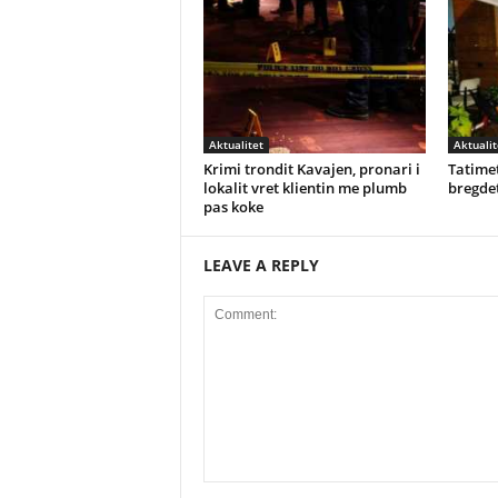
Aktualitet
Aktualit
Krimi trondit Kavajen, pronari i
Tatimet
lokalit vret klientin me plumb
bregdet
pas koke
LEAVE A REPLY