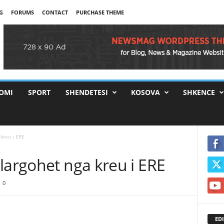
G
FORUMS
CONTACT
PURCHASE THEME
OMI
SPORT
SHENDETESI
KOSOVA
SHKENCE
kreu i ERE
largohet nga kreu i ERE
0
EDI