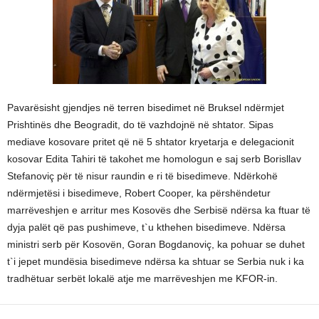
Pavarësisht gjendjes në terren bisedimet në Bruksel ndërmjet
Prishtinës dhe Beogradit, do të vazhdojnë në shtator. Sipas
mediave kosovare pritet që në 5 shtator kryetarja e delegacionit
kosovar Edita Tahiri të takohet me homologun e saj serb Borisllav
Stefanoviç për të nisur raundin e ri të bisedimeve. Ndërkohë
ndërmjetësi i bisedimeve, Robert Cooper, ka përshëndetur
marrëveshjen e arritur mes Kosovës dhe Serbisë ndërsa ka ftuar të
dyja palët që pas pushimeve, t`u kthehen bisedimeve. Ndërsa
ministri serb për Kosovën, Goran Bogdanoviç, ka pohuar se duhet
t`i jepet mundësia bisedimeve ndërsa ka shtuar se Serbia nuk i ka
tradhëtuar serbët lokalë atje me marrëveshjen me KFOR-in.