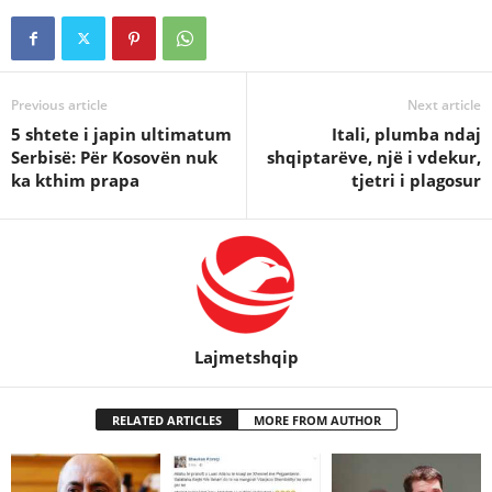
Previous article
Next article
5 shtete i japin ultimatum
Itali, plumba ndaj
Serbisë: Për Kosovën nuk
shqiptarëve, një i vdekur,
ka kthim prapa
tjetri i plagosur
Lajmetshqip
RELATED ARTICLES
MORE FROM AUTHOR