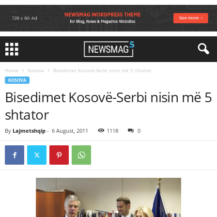
Home
Kosova
Bisedimet Kosovë-Serbi nisin më 5 shtator
KOSOVA
Bisedimet Kosovë-Serbi nisin më 5
shtator
By
Lajmetshqip
-
6 August, 2011
1118
0