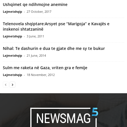
Ushqimet qe ndihmojne anemine
Lajmetshqip
-
27 October, 2017
Telenovela shqiptare:Arsyet pse “Marigoja” e Kavajës e
inskenoi shtatzaninë
Lajmetshqip
-
3 June, 2011
Nihal: Te dashurin e dua te gjate dhe me sy te bukur
Lajmetshqip
-
21 June, 2014
Sulm me raketa në Gaza, vriten gra e femije
Lajmetshqip
-
18 November, 2012