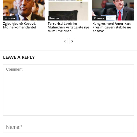
Kosova
Kosova
Kosova
Zgjedhjet në Kosovë,
Terroristi Lavdrim
Kongresmeni Amerikan:
fitojnë komandantët
Muhaxheri vritet gjate nje
Presim qeveri stabile në
sulmi me dron
Kosove
LEAVE A REPLY