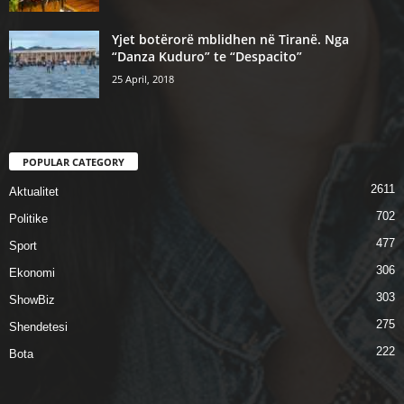
Yjet botërorë mblidhen në Tiranë. Nga
“Danza Kuduro” te “Despacito”
25 April, 2018
POPULAR CATEGORY
2611
Aktualitet
702
Politike
477
Sport
306
Ekonomi
303
ShowBiz
275
Shendetesi
222
Bota