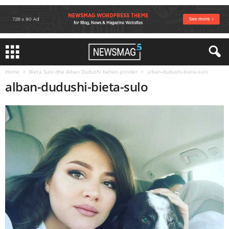
Home
Bieta Sulo dhe Alban Dudushi behen prinder
alban-dudushi-bieta-sulo
alban-dudushi-bieta-sulo