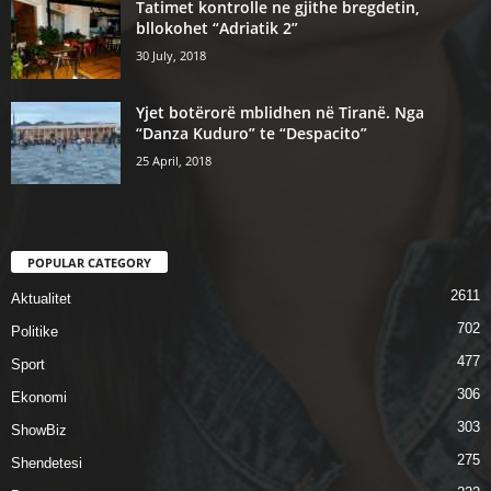
Tatimet kontrolle ne gjithe bregdetin,
bllokohet “Adriatik 2”
30 July, 2018
Yjet botërorë mblidhen në Tiranë. Nga
“Danza Kuduro” te “Despacito”
25 April, 2018
POPULAR CATEGORY
2611
Aktualitet
702
Politike
477
Sport
306
Ekonomi
303
ShowBiz
275
Shendetesi