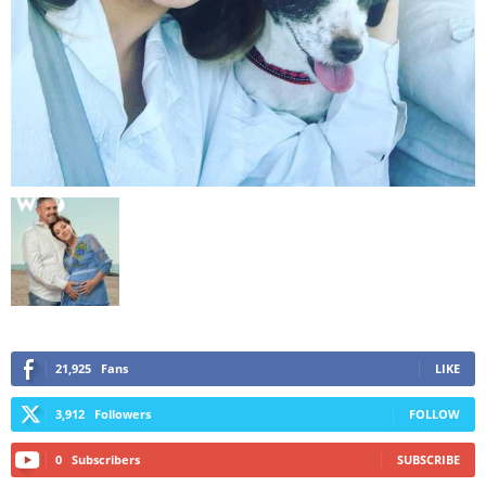
21,925
Fans
LIKE
3,912
Followers
FOLLOW
0
Subscribers
SUBSCRIBE