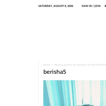
SATURDAY, AUGUST 8, 2026
SIGN IN / JOIN
Home
Berisha pushon me familjen ne Dhermi (Foto)
berisha5