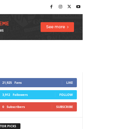
21,925
Fans
LIKE
3,912
Followers
FOLLOW
0
Subscribers
SUBSCRIBE
TOR PICKS