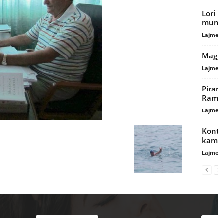
Lori
mun
Lajme
Magj
Lajme
Pira
Ram
Lajme
Kont
kam
Lajme