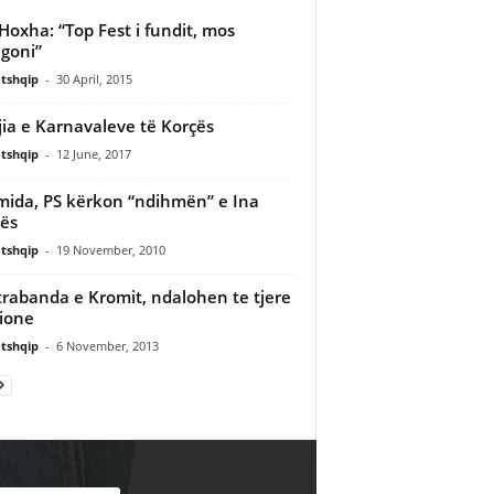
 Hoxha: “Top Fest i fundit, mos
goni”
tshqip
-
30 April, 2015
ia e Karnavaleve të Korçës
tshqip
-
12 June, 2017
mida, PS kërkon “ndihmën” e Ina
ës
tshqip
-
19 November, 2010
rabanda e Kromit, ndalohen te tjere
ione
tshqip
-
6 November, 2013