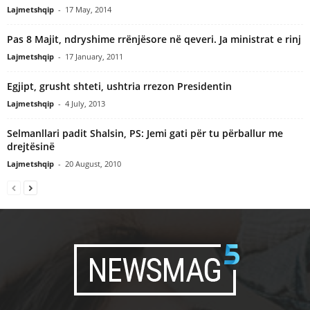
Lajmetshqip
-
17 May, 2014
Pas 8 Majit, ndryshime rrënjësore në qeveri. Ja ministrat e rinj
Lajmetshqip
-
17 January, 2011
Egjipt, grusht shteti, ushtria rrezon Presidentin
Lajmetshqip
-
4 July, 2013
Selmanllari padit Shalsin, PS: Jemi gati për tu përballur me
drejtësinë
Lajmetshqip
-
20 August, 2010