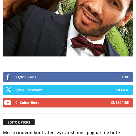
21,925
Fans
LIKE
3,912
Followers
FOLLOW
0
Subscribers
SUBSCRIBE
EDITOR PICKS
Messi rinovon kontraten, zyrtarish me i paguari ne bote