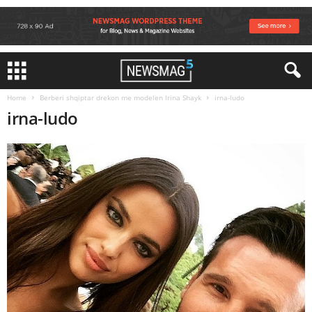
Home
Berberi shqiptar drekon me modelen Irina Shayk
irna-ludo
irna-ludo