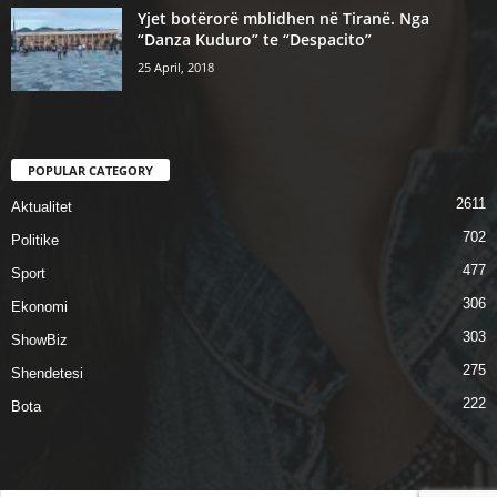
Yjet botërorë mblidhen në Tiranë. Nga
“Danza Kuduro” te “Despacito”
25 April, 2018
POPULAR CATEGORY
2611
Aktualitet
702
Politike
477
Sport
306
Ekonomi
303
ShowBiz
275
Shendetesi
222
Bota