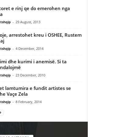
toret e rinj qe do emerohen nga
a
tshqip
-
29 August, 2013
oje, arrestohet kreu i OSHEE, Rustem
aj
tshqip
-
4 December, 2014
timi dhe kurimi i anemisë. Si ta
andalojmë
tshqip
-
23 December, 2010
pet lamtumira e fundit artistes se
e Vaçe Zela
tshqip
-
8 February, 2014