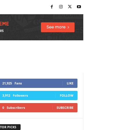
21,925
Fans
LIKE
3,912
Followers
FOLLOW
0
Subscribers
SUBSCRIBE
TOR PICKS