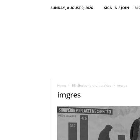
SUNDAY, AUGUST 9, 2026
SIGN IN / JOIN
BL
Home
BB: Shqiperia drejt plakjes
imgres
imgres