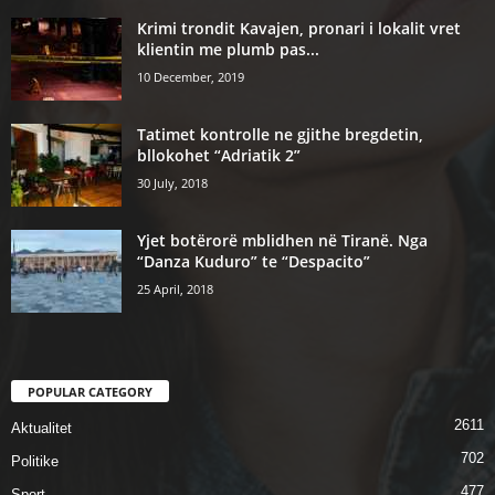
Krimi trondit Kavajen, pronari i lokalit vret
klientin me plumb pas...
10 December, 2019
Tatimet kontrolle ne gjithe bregdetin,
bllokohet “Adriatik 2”
30 July, 2018
Yjet botërorë mblidhen në Tiranë. Nga
“Danza Kuduro” te “Despacito”
25 April, 2018
POPULAR CATEGORY
2611
Aktualitet
702
Politike
477
Sport