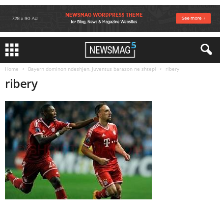
Home
Bayern dominon ndeshjen, Juventus barazon ne shtepi
ribery
ribery