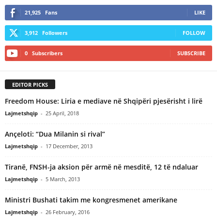
21,925
Fans
LIKE
3,912
Followers
FOLLOW
0
Subscribers
SUBSCRIBE
EDITOR PICKS
Freedom House: Liria e mediave në Shqipëri pjesërisht i lirë
Lajmetshqip
-
25 April, 2018
Ançeloti: “Dua Milanin si rival”
Lajmetshqip
-
17 December, 2013
Tiranë, FNSH-ja aksion për armë në mesditë, 12 të ndaluar
Lajmetshqip
-
5 March, 2013
Ministri Bushati takim me kongresmenet amerikane
Lajmetshqip
-
26 February, 2016