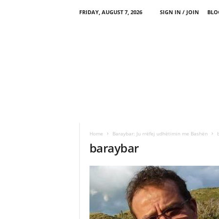
FRIDAY, AUGUST 7, 2026
SIGN IN / JOIN
BLO
Home
Baraybar: Ju rrëfej udhëtimin me Bashën
baraybar