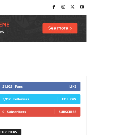
21,925
Fans
LIKE
3,912
Followers
FOLLOW
0
Subscribers
SUBSCRIBE
TOR PICKS