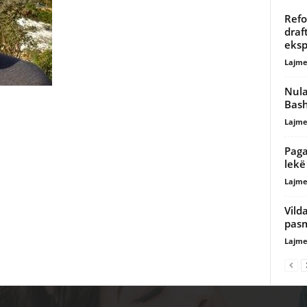
Refo
draf
eksp
Lajme
Nula
Bash
Lajme
Paga
lek
Lajme
Vild
pasm
Lajme