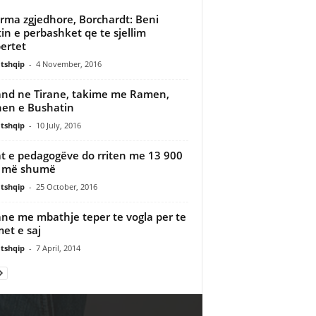
rma zgjedhore, Borchardt: Beni
tin e perbashket qe te sjellim
ertet
tshqip
-
4 November, 2016
nd ne Tirane, takime me Ramen,
en e Bushatin
tshqip
-
10 July, 2016
t e pedagogëve do rriten me 13 900
ë më shumë
tshqip
-
25 October, 2016
ane me mbathje teper te vogla per te
et e saj
tshqip
-
7 April, 2014