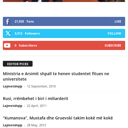
21,925
Fans
LIKE
3,912
Followers
FOLLOW
0
Subscribers
SUBSCRIBE
EDITOR PICKS
Ministria e Arsimit shpall te henen studentet fitues ne
universitete
Lajmetshqip
-
12 September, 2010
Rusi, rrëmbehet i biri i miliarderit
Lajmetshqip
-
22 April, 2011
“Kumanova”, Mustafa dhe Gruevski takim kokë më kokë
Lajmetshqip
-
28 May, 2015