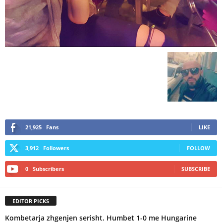
21,925
Fans
LIKE
3,912
Followers
FOLLOW
0
Subscribers
SUBSCRIBE
EDITOR PICKS
Kombetarja zhgenjen serisht. Humbet 1-0 me Hungarine