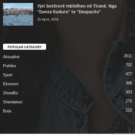
Yjet botërorë mblidhen në Tiranë. Nga
“Danza Kuduro” te “Despacito”
25 April, 2018
POPULAR CATEGORY
2611
Aktualitet
702
Politike
477
Sport
306
Ekonomi
303
ShowBiz
275
Shendetesi
222
Bota