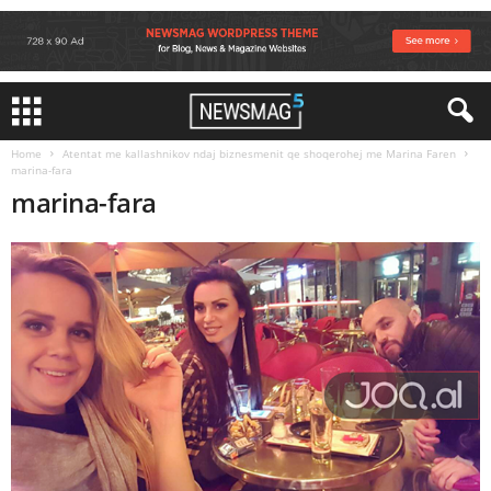
Home
Atentat me kallashnikov ndaj biznesmenit qe shoqerohej me Marina Faren
marina-fara
marina-fara