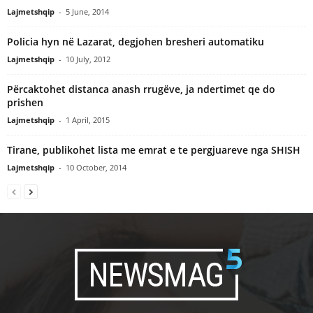
Lajmetshqip
-
5 June, 2014
Policia hyn në Lazarat, degjohen bresheri automatiku
Lajmetshqip
-
10 July, 2012
Përcaktohet distanca anash rrugëve, ja ndertimet qe do
prishen
Lajmetshqip
-
1 April, 2015
Tirane, publikohet lista me emrat e te pergjuareve nga SHISH
Lajmetshqip
-
10 October, 2014