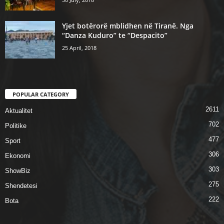
Yjet botërorë mblidhen në Tiranë. Nga
“Danza Kuduro” te “Despacito”
25 April, 2018
POPULAR CATEGORY
2611
Aktualitet
702
Politike
477
Sport
306
Ekonomi
303
ShowBiz
275
Shendetesi
222
Bota