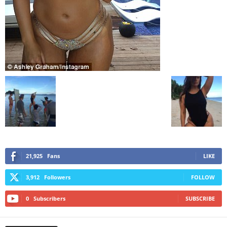
21,925
Fans
LIKE
3,912
Followers
FOLLOW
0
Subscribers
SUBSCRIBE