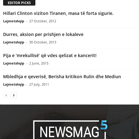
EDITOR PICKS
Hillari Clinton viziton Tiranen, masa të forta sigurie.
Lajmetshqip
-
27 October, 2012
Durres, aksion per prishjen e lokaleve
Lajmetshqip
-
30 October, 2013
Pija e ‘mrekullisë’ që vdes qelizat e kancerit!
Lajmetshqip
-
2 June, 2015
Mbledhja e qeverisë, Berisha kritikon Rulin dhe Mediun
Lajmetshqip
-
27 July, 2011