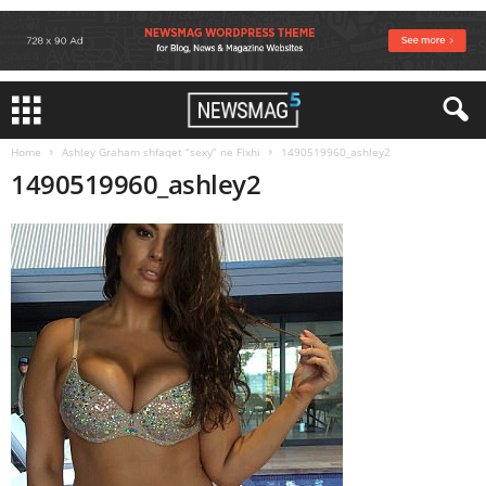
Home
Ashley Graham shfaqet “sexy” ne Fixhi
1490519960_ashley2
1490519960_ashley2