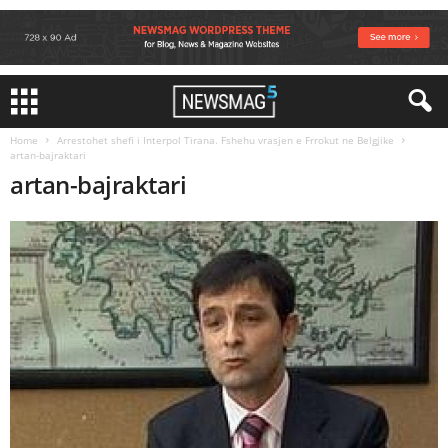
Home
Arrestohet shefi i Interpol Tirana. Fshehu vrasjen e Frrokut ne Belgjike
artan-bajraktari
artan-bajraktari