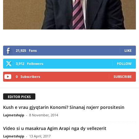
21,925
Fans
LIKE
3,912
Followers
FOLLOW
0
Subscribers
SUBSCRIBE
EDITOR PICKS
Kush e vrau gjyqtarin Konomi? Sinanaj nxjerr porositesin
Lajmetshqip
-
8 November, 2014
Video si u masakrua Agim Arapi nga dy vellezerit
Lajmetshqip
-
13 April, 2017