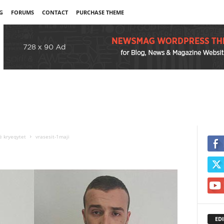
G
FORUMS
CONTACT
PURCHASE THEME
ë kryeqytet
vrasesit-1maji
EDI