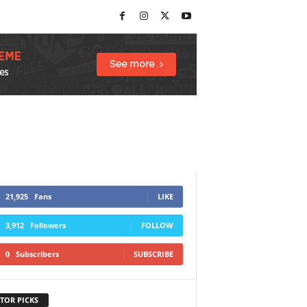
21,925
Fans
LIKE
3,912
Followers
FOLLOW
0
Subscribers
SUBSCRIBE
TOR PICKS