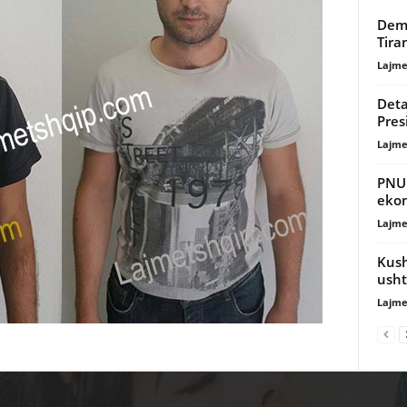
Demo
Tira
Lajme
Deta
Pres
Lajme
PNUD
eko
Lajme
Kush
usht
Lajme