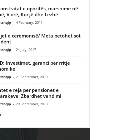
nstratat e opozitës, marshime në
në, Vlorë, Korçë dhe Lezhë
tshqip
-
4 February, 2011
jet e ceremonisë/ Meta betohet sot
ident
tshqip
-
24 July, 2017
: Investimet, garanci për rritje
nomike
tshqip
-
21 September, 2010
tet e reja per pensionet e
arakeve: Zbardhet vendimi
tshqip
-
29 September, 2010