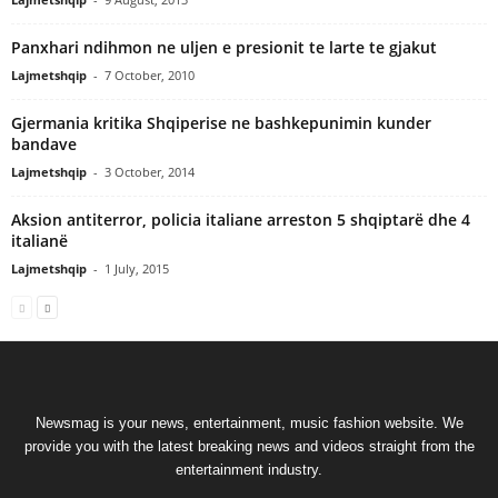
Panxhari ndihmon ne uljen e presionit te larte te gjakut
Lajmetshqip
-
7 October, 2010
Gjermania kritika Shqiperise ne bashkepunimin kunder
bandave
Lajmetshqip
-
3 October, 2014
Aksion antiterror, policia italiane arreston 5 shqiptarë dhe 4
italianë
Lajmetshqip
-
1 July, 2015
Newsmag is your news, entertainment, music fashion website. We
provide you with the latest breaking news and videos straight from the
entertainment industry.