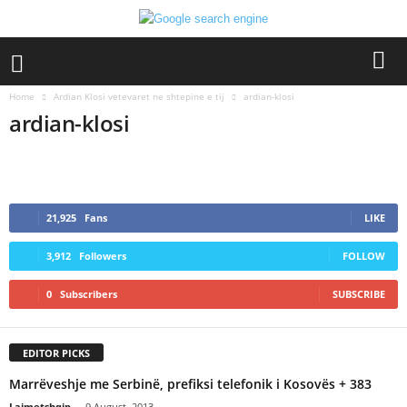
Home
Ardian Klosi vetevaret ne shtepine e tij
ardian-klosi
ardian-klosi
21,925
Fans
LIKE
3,912
Followers
FOLLOW
0
Subscribers
SUBSCRIBE
EDITOR PICKS
Marrëveshje me Serbinë, prefiksi telefonik i Kosovës + 383
Lajmetshqip
-
9 August, 2013