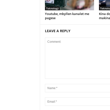
Teknologji
Teknolo
Youtube, mbyllen kanalet me
Kina do
pagese
makina
LEAVE A REPLY