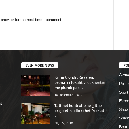
 browser for the next time I comment.
EVEN MORE NEWS
PO
Aktual
Krimi trondit Kavajen,
pronari i lokalit vret klientin
Politi
me plumb pas...
Sport
10 December, 2019
Ekon
st
Tatimet kontrolle ne gjithe
Show
bregdetin, bllokohet “Adriatik
2”
Shend
30 July, 2018
Bota