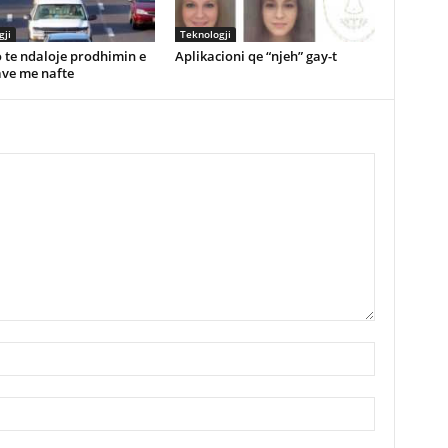
gji
Teknologji
 te ndaloje prodhimin e
Aplikacioni qe “njeh” gay-t
ve me nafte