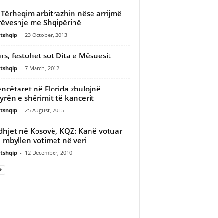
 Tërheqim arbitrazhin nëse arrijmë
ëveshje me Shqipërinë
tshqip
-
23 October, 2013
rs, festohet sot Dita e Mësuesit
tshqip
-
7 March, 2012
ncëtaret në Florida zbulojnë
rën e shërimit të kancerit
tshqip
-
25 August, 2015
dhjet në Kosovë, KQZ: Kanë votuar
 mbyllen votimet në veri
tshqip
-
12 December, 2010