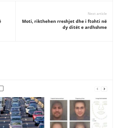
Next article
ë
Moti, rikthehen rreshjet dhe i ftohti në
dy ditët e ardhshme