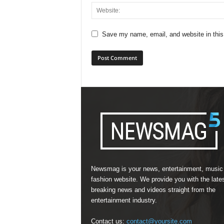
Save my name, email, and website in this
Newsmag is your news, entertainment, music
fashion website. We provide you with the late
breaking news and videos straight from the
entertainment industry.
Contact us:
contact@yoursite.com