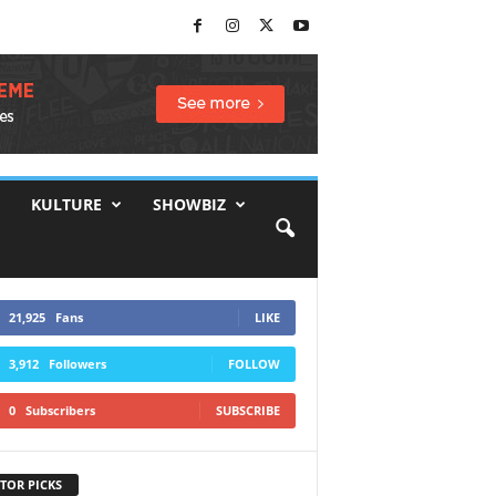
KULTURE
SHOWBIZ
21,925
Fans
LIKE
3,912
Followers
FOLLOW
0
Subscribers
SUBSCRIBE
TOR PICKS