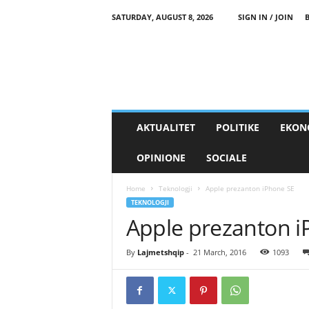
SATURDAY, AUGUST 8, 2026
SIGN IN / JOIN
AKTUALITET
POLITIKE
EKON
OPINIONE
SOCIALE
Home
Teknologji
Apple prezanton iPhone SE
TEKNOLOGJI
Apple prezanton i
By
Lajmetshqip
-
21 March, 2016
1093