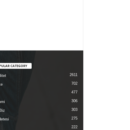
PULAR CATEGORY
2611
itet
702
ke
477
306
omi
303
Biz
275
etesi
222