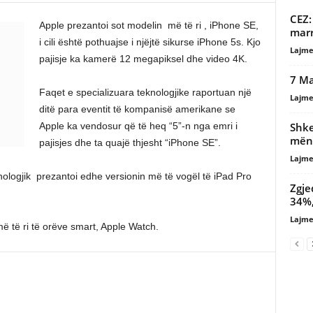
CEZ:
Apple prezantoi sot modelin më të ri , iPhone SE,
marr
i cili është pothuajse i njëjtë sikurse iPhone 5s. Kjo
Lajme
pajisje ka kamerë 12 megapiksel dhe video 4K.
7 Ma
Faqet e specializuara teknologjike raportuan një
Lajme
ditë para eventit të kompanisë amerikane se
Shke
Apple ka vendosur që të heq “5”-n nga emri i
mëny
pajisjes dhe ta quajë thjesht “iPhone SE”.
Lajme
nologjik prezantoi edhe versionin më të vogël të iPad Pro
Zgje
34%,
Lajme
ë të ri të orëve smart, Apple Watch.