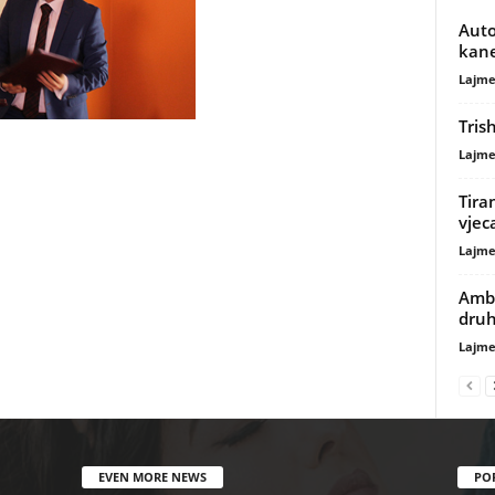
Autop
kane
Lajme
Tris
Lajme
Tiran
vjec
Lajme
Amba
druh
Lajme
EVEN MORE NEWS
PO