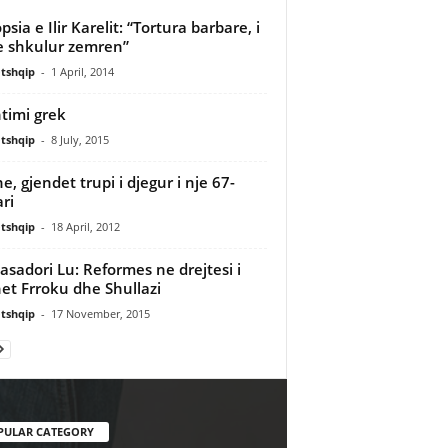
sia e Ilir Karelit: “Tortura barbare, i
 shkulur zemren”
tshqip
-
1 April, 2014
htimi grek
tshqip
-
8 July, 2015
e, gjendet trupi i djegur i nje 67-
ari
tshqip
-
18 April, 2012
sadori Lu: Reformes ne drejtesi i
et Frroku dhe Shullazi
tshqip
-
17 November, 2015
PULAR CATEGORY