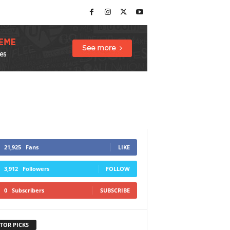
21,925
Fans
LIKE
3,912
Followers
FOLLOW
0
Subscribers
SUBSCRIBE
TOR PICKS