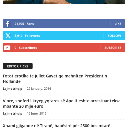
21,925
Fans
LIKE
3,912
Followers
FOLLOW
0
Subscribers
SUBSCRIBE
EDITOR PICKS
Fotot erotike te Juliet Gayet qe mahniten Presidentin
Hollande
Lajmetshqip
-
22 January, 2014
Vlore, shoferi i kryegjyqtares së Apelit eshte arrestuar teksa
mbante 20 mije euro
Lajmetshqip
-
13 June, 2015
Xhami gjigande në Tiranë, hapësirë për 2500 besimtarë